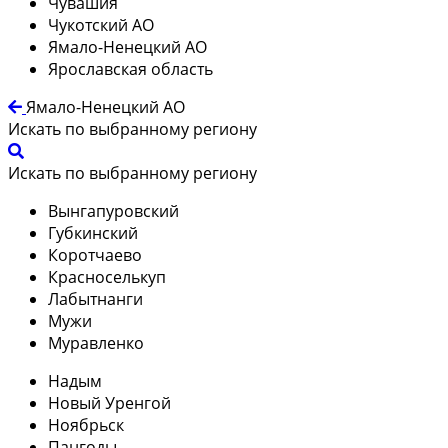
Чувашия
Чукотский АО
Ямало-Ненецкий АО
Ярославская область
Ямало-Ненецкий АО
Искать по выбранному региону
Искать по выбранному региону
Вынгапуровский
Губкинский
Коротчаево
Красноселькуп
Лабытнанги
Мужи
Муравленко
Надым
Новый Уренгой
Ноябрьск
Пангоды