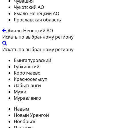
Чувашия
Чукотский АО
Ямало-Ненецкий АО
Ярославская область
Ямало-Ненецкий АО
Искать по выбранному региону
Искать по выбранному региону
Вынгапуровский
Губкинский
Коротчаево
Красноселькуп
Лабытнанги
Мужи
Муравленко
Надым
Новый Уренгой
Ноябрьск
Пангоды