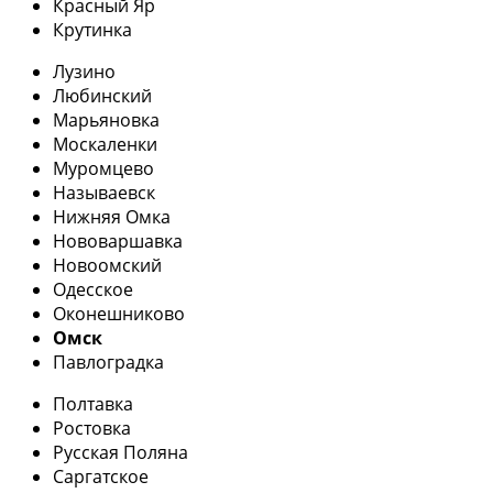
Красный Яр
Крутинка
Лузино
Любинский
Марьяновка
Москаленки
Муромцево
Называевск
Нижняя Омка
Нововаршавка
Новоомский
Одесское
Оконешниково
Омск
Павлоградка
Полтавка
Ростовка
Русская Поляна
Саргатское