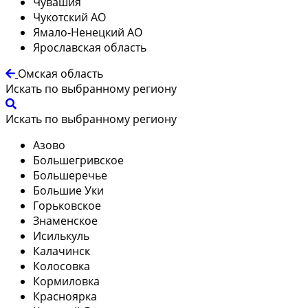
Чувашия
Чукотский АО
Ямало-Ненецкий АО
Ярославская область
Омская область
Искать по выбранному региону
Искать по выбранному региону
Азово
Большегривское
Большеречье
Большие Уки
Горьковское
Знаменское
Исилькуль
Калачинск
Колосовка
Кормиловка
Красноярка