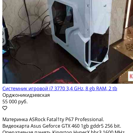
Системник игровой i7 3770 3,4 GHz, 8 gb RAM, 2 tb
Орджоникидзевская
55 000 руб.
Материнка ASRock Fatal1ty P67 Professional.
Видеокарта Asus Geforce GTX 460 1gb gddr5 256 bit.
Оперативная память Kingston HyperX bbr3 1600 MHz