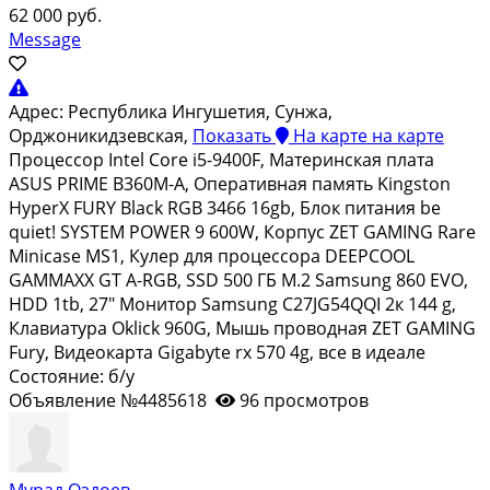
62 000 руб.
Message
Адрес:
Республика Ингушетия, Сунжа,
Орджоникидзевская,
Показать
На карте
на карте
Процессор Intel Core i5-9400F, Материнская плата
ASUS PRIME B360M-A, Оперативная память Kingston
HyperX FURY Black RGB 3466 16gb, Блок питания be
quiet! SYSTEM POWER 9 600W, Корпус ZET GAMING Rare
Minicase MS1, Кулер для процессора DEEPCOOL
GAMMAXX GT A-RGB, SSD 500 ГБ M.2 Samsung 860 EVO,
HDD 1tb, 27" Монитор Samsung C27JG54QQI 2к 144 g,
Клавиатура Oklick 960G, Мышь проводная ZET GAMING
Fury, Видеокарта Gigabyte rx 570 4g, все в идеале
Состояние: б/у
Объявление №4485618
96 просмотров
Мурад Оздоев