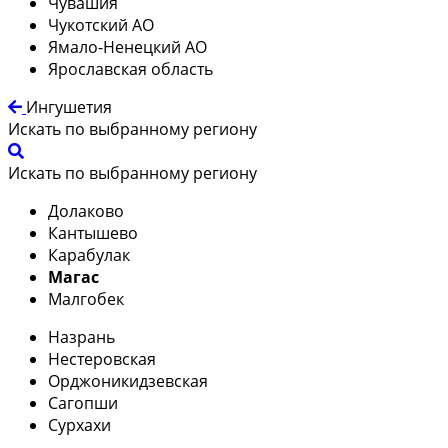
Чувашия
Чукотский АО
Ямало-Ненецкий АО
Ярославская область
Ингушетия
Искать по выбранному региону
Искать по выбранному региону
Долаково
Кантышево
Карабулак
Магас
Малгобек
Назрань
Нестеровская
Орджоникидзевская
Сагопши
Сурхахи