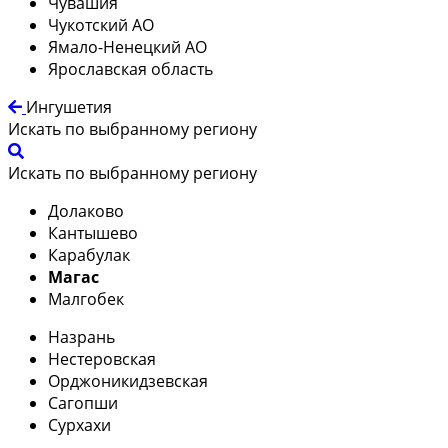
Чувашия
Чукотский АО
Ямало-Ненецкий АО
Ярославская область
Ингушетия
Искать по выбранному региону
Искать по выбранному региону
Долаково
Кантышево
Карабулак
Магас
Малгобек
Назрань
Нестеровская
Орджоникидзевская
Сагопши
Сурхахи