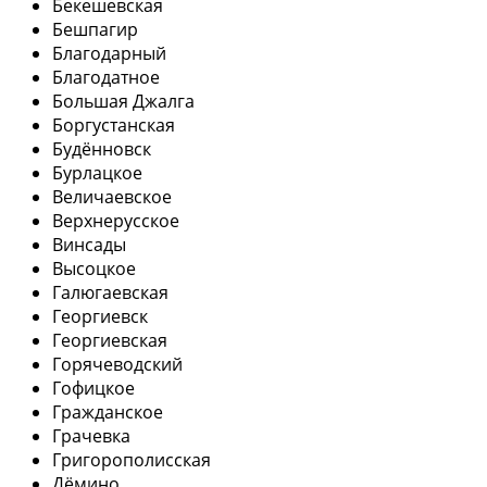
Бекешевская
Бешпагир
Благодарный
Благодатное
Большая Джалга
Боргустанская
Будённовск
Бурлацкое
Величаевское
Верхнерусское
Винсады
Высоцкое
Галюгаевская
Георгиевск
Георгиевская
Горячеводский
Гофицкое
Гражданское
Грачевка
Григорополисская
Дёмино