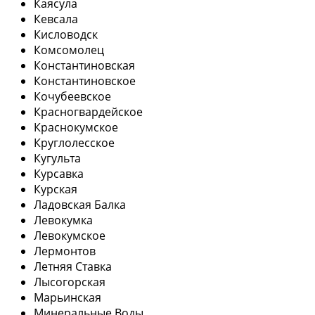
Каясула
Кевсала
Кисловодск
Комсомолец
Константиновская
Константиновское
Кочубеевское
Красногвардейское
Краснокумское
Круглолесское
Кугульта
Курсавка
Курская
Ладовская Балка
Левокумка
Левокумское
Лермонтов
Летняя Ставка
Лысогорская
Марьинская
Минеральные Воды