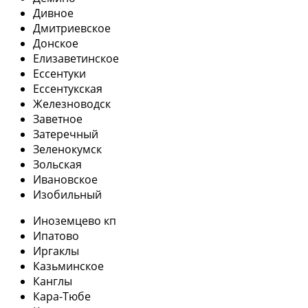
Дивное
Дмитриевское
Донское
Елизаветинское
Ессентуки
Ессентукская
Железноводск
Заветное
Затеречный
Зеленокумск
Зольская
Ивановское
Изобильный
Иноземцево кп
Ипатово
Иргаклы
Казьминское
Канглы
Кара-Тюбе