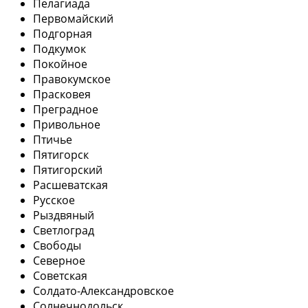
Пелагиада
Первомайский
Подгорная
Подкумок
Покойное
Правокумское
Прасковея
Преградное
Привольное
Птичье
Пятигорск
Пятигорский
Расшеватская
Русское
Рыздвяный
Светлоград
Свободы
Северное
Советская
Солдато-Александровское
Солнечнодольск