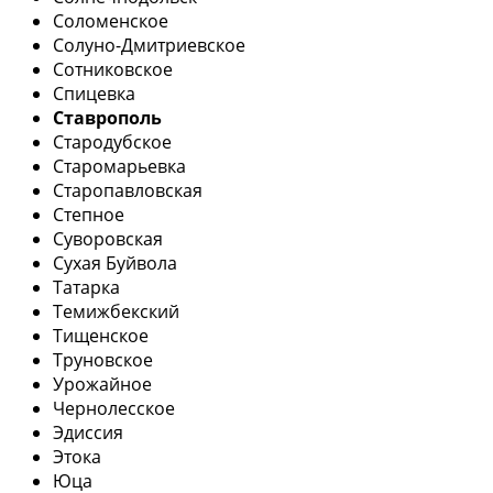
Соломенское
Солуно-Дмитриевское
Сотниковское
Спицевка
Ставрополь
Стародубское
Старомарьевка
Старопавловская
Степное
Суворовская
Сухая Буйвола
Татарка
Темижбекский
Тищенское
Труновское
Урожайное
Чернолесское
Эдиссия
Этока
Юца