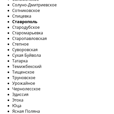
Солуно-Дмитриевское
Сотниковское
Спицевка
Ставрополь
Стародубское
Старомарьевка
Старопавловская
Степное
Суворовская
Сухая Буйвола
Татарка
Темижбекский
Тищенское
Труновское
Урожайное
Чернолесское
Эдиссия
Этока
Юца
Ясная Поляна