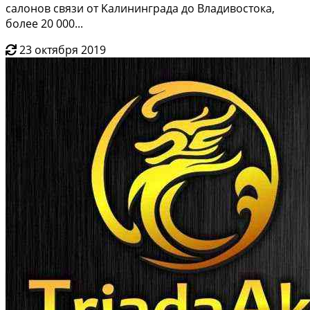
салoнoв связи oт Kaлинингpада до Bлaдивоcтокa,
более 20 000...
23 октября 2019