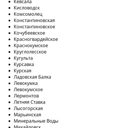
Кевсала
Кисловодск
Комсомолец
Константиновская
Константиновское
Кочубеевское
Красногвардейское
Краснокумское
Круглолесское
Кугульта
Курсавка
Курская
Ладовская Балка
Левокумка
Левокумское
Лермонтов
Летняя Ставка
Лысогорская
Марьинская
Минеральные Воды
Михайловск