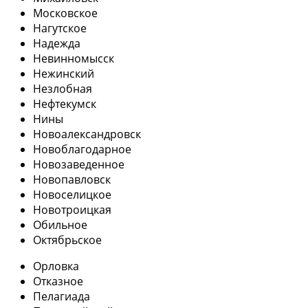
Московское
Нагутское
Надежда
Невинномысск
Нежинский
Незлобная
Нефтекумск
Нины
Новоалександровск
Новоблагодарное
Новозаведенное
Новопавловск
Новоселицкое
Новотроицкая
Обильное
Октябрьское
Орловка
Отказное
Пелагиада