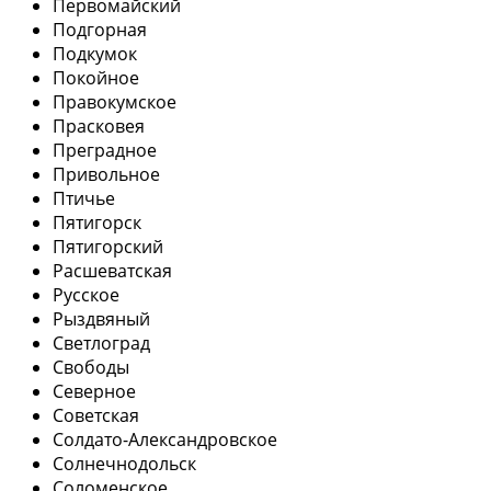
Первомайский
Подгорная
Подкумок
Покойное
Правокумское
Прасковея
Преградное
Привольное
Птичье
Пятигорск
Пятигорский
Расшеватская
Русское
Рыздвяный
Светлоград
Свободы
Северное
Советская
Солдато-Александровское
Солнечнодольск
Соломенское