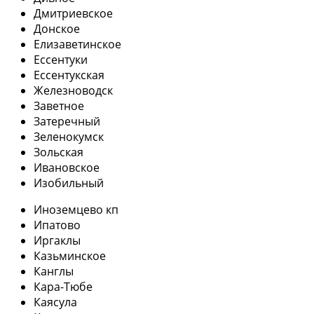
Дмитриевское
Донское
Елизаветинское
Ессентуки
Ессентукская
Железноводск
Заветное
Затеречный
Зеленокумск
Зольская
Ивановское
Изобильный
Иноземцево кп
Ипатово
Иргаклы
Казьминское
Канглы
Кара-Тюбе
Каясула