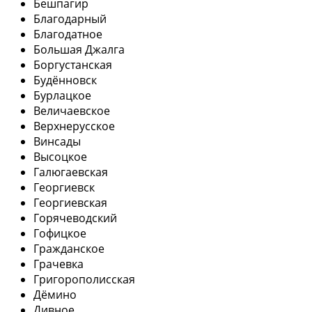
Бешпагир
Благодарный
Благодатное
Большая Джалга
Боргустанская
Будённовск
Бурлацкое
Величаевское
Верхнерусское
Винсады
Высоцкое
Галюгаевская
Георгиевск
Георгиевская
Горячеводский
Гофицкое
Гражданское
Грачевка
Григорополисская
Дёмино
Дивное