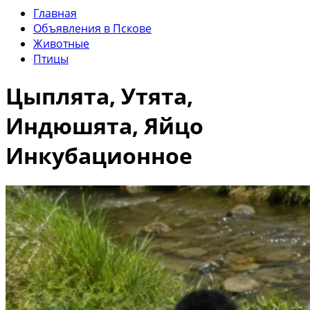
Главная
Объявления в Пскове
Животные
Птицы
Цыплята, Утята,
Индюшята, Яйцо
Инкубационное