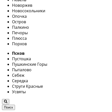
Новоржев
Новосокольники
Опочка
Остров
Палкино
Печоры
Плюсса
Порхов
Псков
Пустошка
Пушкинские Горы
Пыталово
Себеж
Середка
Струги Красные
Усвяты
Поиск