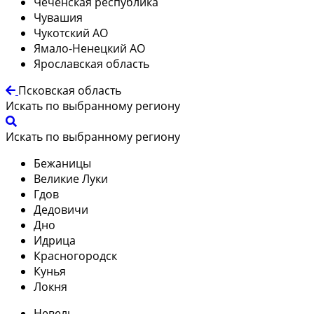
Чеченская республика
Чувашия
Чукотский АО
Ямало-Ненецкий АО
Ярославская область
Псковская область
Искать по выбранному региону
Искать по выбранному региону
Бежаницы
Великие Луки
Гдов
Дедовичи
Дно
Идрица
Красногородск
Кунья
Локня
Невель