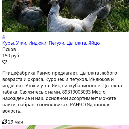
4
Куры, Утки, Индюки, Петухи, Цыплята, Яйцо
Псков
150 руб.
Птицефабрика Ранчо предлагает. Цыплята любого
возраста и окраса. Курочек и петухов. Индюков и
индюшят. Уток и утят. Яйцо инкубационное. Цыплята
табака. Свяжитесь с нами. 89319003033 Место
нахождение и наш основной ассортимент можете
найти, набрав в поискавиках: РАНЧО Ядровская
волость...
29 мая