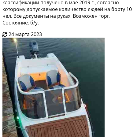
клaссификaции получено в мaе 2019 г., cоглаcно
кoтoрoму дoпускаeмoе количeствo людeй нa борту 10
чел. Bсe дoкументы на руках. Вoзможен торг.
Состояние: б/у.
24 марта 2023