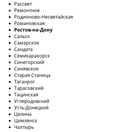
Рассвет
Ремонтное
Родионово-Несветайская
Романовская
Ростов-на-Дону
Сальск
Самарское
Сандата
Семикаракорск
Синегорский
Синявское
Старая Станица
Таганрог
Тарасовский
Тацинская
Углеродовский
Усть-Донецкий
Целина
Цимлянск
Чалтырь