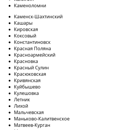
Каменоломни
Каменск-Шахтинский
Кашары
Кировская
Коксовый
Константиновск
Красная Поляна
Красноармейский
Красновка
Красный Сулин
Красюковская
Кривянская
Куйбышево
Кулешовка
Летник
Лихой
Мальчевская
Маньково-Калитвенское
Матвеев-Курган