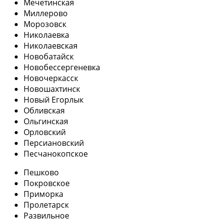
Мечетинская
Миллерово
Морозовск
Николаевка
Николаевская
Новобатайск
Новобессергеневка
Новочеркасск
Новошахтинск
Новый Егорлык
Обливская
Ольгинская
Орловский
Персиановский
Песчанокопское
Пешково
Покровское
Приморка
Пролетарск
Развильное