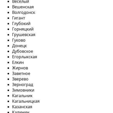
Веселый
Вешенская
Волгодонск
Гигант
Глубокий
Горняцкий
Грушевская
Гуково
Донецк
Дубовское
Егорлыкская
Елкин
Жирнов
Заветное
Зверево
Зерноград
Зимовники
Кагальник
Кагальницкая
Казанская
Калинин