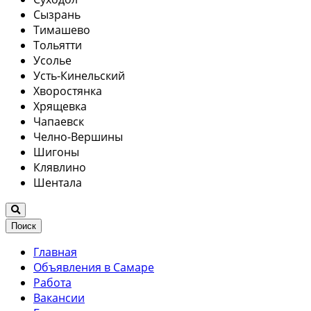
Сызрань
Тимашево
Тольятти
Усолье
Усть-Кинельский
Хворостянка
Хрящевка
Чапаевск
Челно-Вершины
Шигоны
Клявлино
Шентала
Поиск
Главная
Объявления в Самаре
Работа
Вакансии