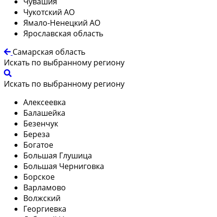
Чувашия
Чукотский АО
Ямало-Ненецкий АО
Ярославская область
Самарская область
Искать по выбранному региону
Искать по выбранному региону
Алексеевка
Балашейка
Безенчук
Береза
Богатое
Большая Глушица
Большая Черниговка
Борское
Варламово
Волжский
Георгиевка