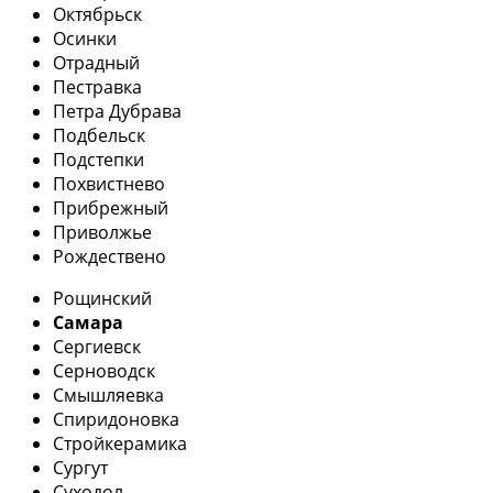
Октябрьск
Осинки
Отрадный
Пестравка
Петра Дубрава
Подбельск
Подстепки
Похвистнево
Прибрежный
Приволжье
Рождествено
Рощинский
Самара
Сергиевск
Серноводск
Смышляевка
Спиридоновка
Стройкерамика
Сургут
Суходол