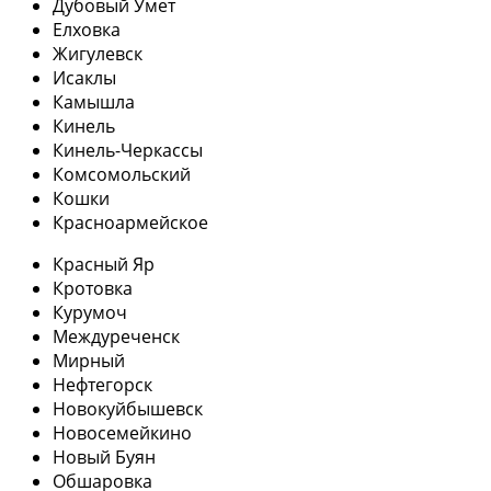
Дубовый Умет
Елховка
Жигулевск
Исаклы
Камышла
Кинель
Кинель-Черкассы
Комсомольский
Кошки
Красноармейское
Красный Яр
Кротовка
Курумоч
Междуреченск
Мирный
Нефтегорск
Новокуйбышевск
Новосемейкино
Новый Буян
Обшаровка