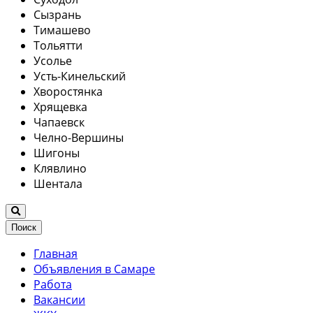
Сызрань
Тимашево
Тольятти
Усолье
Усть-Кинельский
Хворостянка
Хрящевка
Чапаевск
Челно-Вершины
Шигоны
Клявлино
Шентала
Поиск
Главная
Объявления в Самаре
Работа
Вакансии