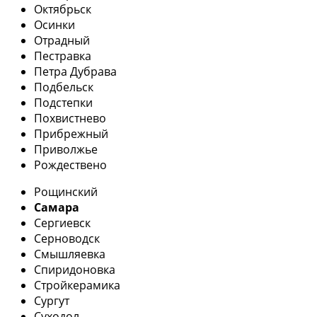
Октябрьск
Осинки
Отрадный
Пестравка
Петра Дубрава
Подбельск
Подстепки
Похвистнево
Прибрежный
Приволжье
Рождествено
Рощинский
Самара
Сергиевск
Серноводск
Смышляевка
Спиридоновка
Стройкерамика
Сургут
Суходол