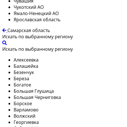
Чувашия
Чукотский АО
Ямало-Ненецкий АО
Ярославская область
Самарская область
Искать по выбранному региону
Искать по выбранному региону
Алексеевка
Балашейка
Безенчук
Береза
Богатое
Большая Глушица
Большая Черниговка
Борское
Варламово
Волжский
Георгиевка