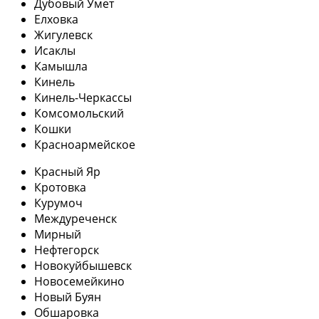
Дубовый Умет
Елховка
Жигулевск
Исаклы
Камышла
Кинель
Кинель-Черкассы
Комсомольский
Кошки
Красноармейское
Красный Яр
Кротовка
Курумоч
Междуреченск
Мирный
Нефтегорск
Новокуйбышевск
Новосемейкино
Новый Буян
Обшаровка