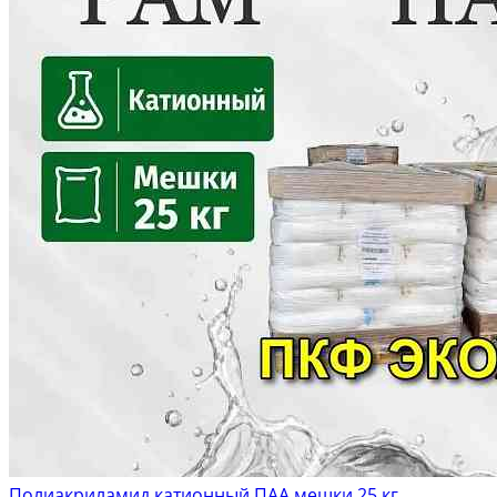
Полиакриламид катионный ПАА мешки 25 кг