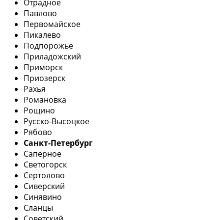
Отрадное
Павлово
Первомайское
Пикалево
Подпорожье
Приладожский
Приморск
Приозерск
Рахья
Романовка
Рощино
Русско-Высоцкое
Рябово
Санкт-Петербург
Саперное
Светогорск
Сертолово
Сиверский
Синявино
Сланцы
Советский