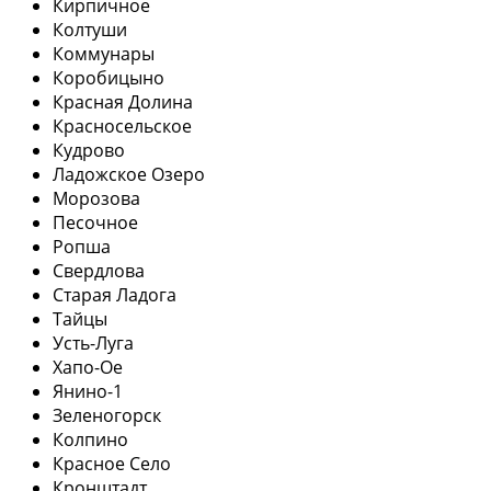
Кирпичное
Колтуши
Коммунары
Коробицыно
Красная Долина
Красносельское
Кудрово
Ладожское Озеро
Морозова
Песочное
Ропша
Свердлова
Старая Ладога
Тайцы
Усть-Луга
Хапо-Ое
Янино-1
Зеленогорск
Колпино
Красное Село
Кронштадт