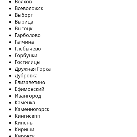
Волхов
Всеволожск
Выборг
Вырица
Высоцк
Гарболово
Гатчина
Глебычево
Горбунки
Гостилицы
Дружная Горка
Дубровка
Елизаветино
Ефимовский
Ивангород
Каменка
Каменногорск
Кингисепп
Кипень
Кириши
Кировск