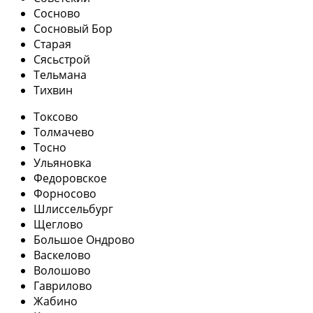
Сосново
Сосновый Бор
Старая
Сясьстрой
Тельмана
Тихвин
Токсово
Толмачево
Тосно
Ульяновка
Федоровское
Форносово
Шлиссельбург
Щеглово
Большое Ондрово
Васкелово
Волошово
Гаврилово
Жабино