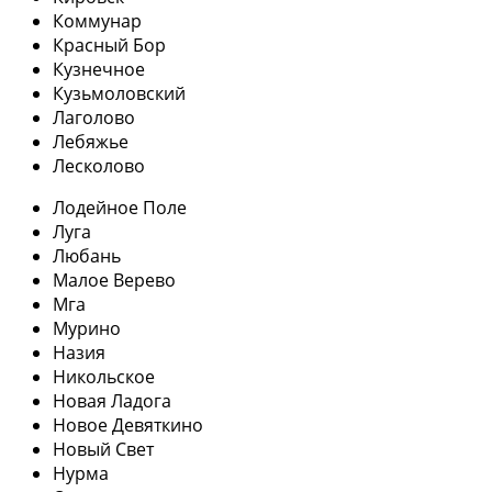
Коммунар
Красный Бор
Кузнечное
Кузьмоловский
Лаголово
Лебяжье
Лесколово
Лодейное Поле
Луга
Любань
Малое Верево
Мга
Мурино
Назия
Никольское
Новая Ладога
Новое Девяткино
Новый Свет
Нурма