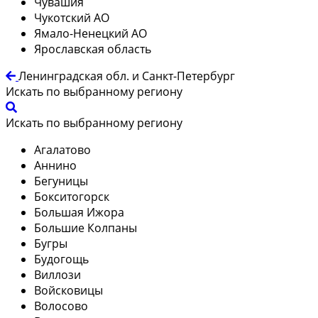
Чувашия
Чукотский АО
Ямало-Ненецкий АО
Ярославская область
Ленинградская обл. и Санкт-Петербург
Искать по выбранному региону
Искать по выбранному региону
Агалатово
Аннино
Бегуницы
Бокситогорск
Большая Ижора
Большие Колпаны
Бугры
Будогощь
Виллози
Войсковицы
Волосово