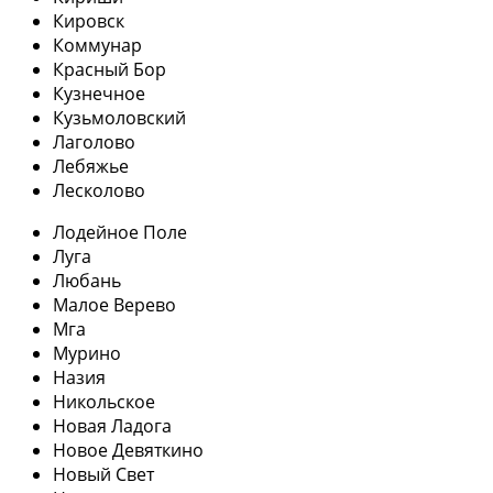
Кировск
Коммунар
Красный Бор
Кузнечное
Кузьмоловский
Лаголово
Лебяжье
Лесколово
Лодейное Поле
Луга
Любань
Малое Верево
Мга
Мурино
Назия
Никольское
Новая Ладога
Новое Девяткино
Новый Свет