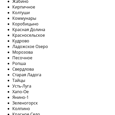
Жабино
Кирпичное
Колтуши
Коммунары
Коробицыно
Красная Долина
Красносельское
Кудрово
Ладожское Озеро
Морозова
Песочное
Ропша
Свердлова
Старая Ладога
Тайцы
Усть-Луга
Хапо-Ое
Янино-1
Зеленогорск
Колпино
Красное Село