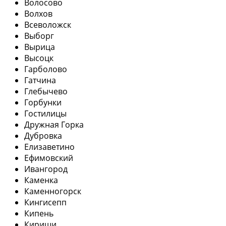
Волосово
Волхов
Всеволожск
Выборг
Вырица
Высоцк
Гарболово
Гатчина
Глебычево
Горбунки
Гостилицы
Дружная Горка
Дубровка
Елизаветино
Ефимовский
Ивангород
Каменка
Каменногорск
Кингисепп
Кипень
Кириши