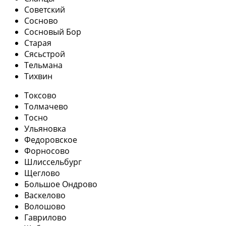
Советский
Сосново
Сосновый Бор
Старая
Сясьстрой
Тельмана
Тихвин
Токсово
Толмачево
Тосно
Ульяновка
Федоровское
Форносово
Шлиссельбург
Щеглово
Большое Ондрово
Васкелово
Волошово
Гаврилово