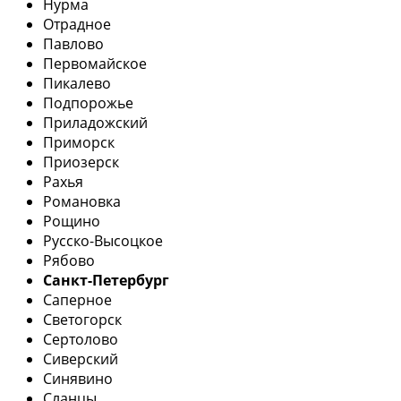
Нурма
Отрадное
Павлово
Первомайское
Пикалево
Подпорожье
Приладожский
Приморск
Приозерск
Рахья
Романовка
Рощино
Русско-Высоцкое
Рябово
Санкт-Петербург
Саперное
Светогорск
Сертолово
Сиверский
Синявино
Сланцы