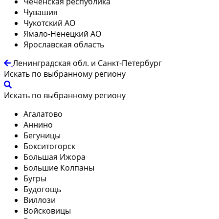
Чеченская республика
Чувашия
Чукотский АО
Ямало-Ненецкий АО
Ярославская область
Ленинградская обл. и Санкт-Петербург
Искать по выбранному региону
Искать по выбранному региону
Агалатово
Аннино
Бегуницы
Бокситогорск
Большая Ижора
Большие Колпаны
Бугры
Будогощь
Виллози
Войсковицы