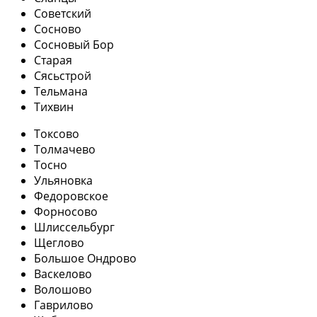
Советский
Сосново
Сосновый Бор
Старая
Сясьстрой
Тельмана
Тихвин
Токсово
Толмачево
Тосно
Ульяновка
Федоровское
Форносово
Шлиссельбург
Щеглово
Большое Ондрово
Васкелово
Волошово
Гаврилово