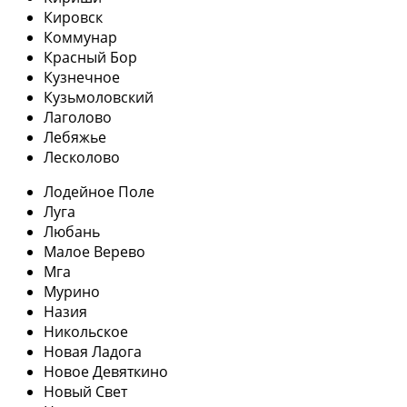
Кировск
Коммунар
Красный Бор
Кузнечное
Кузьмоловский
Лаголово
Лебяжье
Лесколово
Лодейное Поле
Луга
Любань
Малое Верево
Мга
Мурино
Назия
Никольское
Новая Ладога
Новое Девяткино
Новый Свет