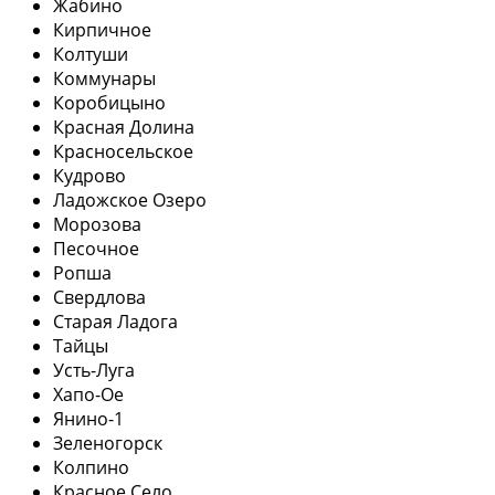
Жабино
Кирпичное
Колтуши
Коммунары
Коробицыно
Красная Долина
Красносельское
Кудрово
Ладожское Озеро
Морозова
Песочное
Ропша
Свердлова
Старая Ладога
Тайцы
Усть-Луга
Хапо-Ое
Янино-1
Зеленогорск
Колпино
Красное Село