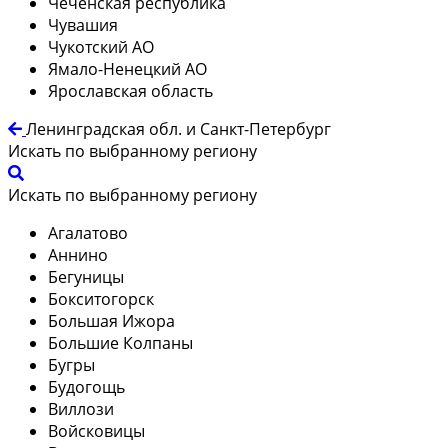
Чеченская республика
Чувашия
Чукотский АО
Ямало-Ненецкий АО
Ярославская область
Ленинградская обл. и Санкт-Петербург
Искать по выбранному региону
Искать по выбранному региону
Агалатово
Аннино
Бегуницы
Бокситогорск
Большая Ижора
Большие Колпаны
Бугры
Будогощь
Виллози
Войсковицы