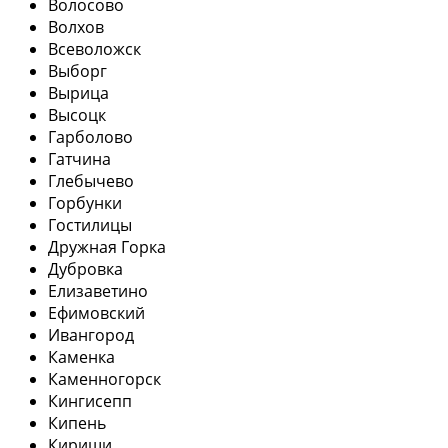
Волосово
Волхов
Всеволожск
Выборг
Вырица
Высоцк
Гарболово
Гатчина
Глебычево
Горбунки
Гостилицы
Дружная Горка
Дубровка
Елизаветино
Ефимовский
Ивангород
Каменка
Каменногорск
Кингисепп
Кипень
Кириши