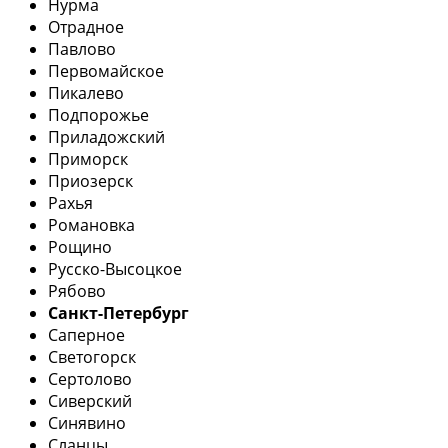
Нурма
Отрадное
Павлово
Первомайское
Пикалево
Подпорожье
Приладожский
Приморск
Приозерск
Рахья
Романовка
Рощино
Русско-Высоцкое
Рябово
Санкт-Петербург
Саперное
Светогорск
Сертолово
Сиверский
Синявино
Сланцы