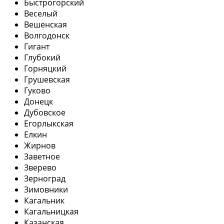
Быстрогорский
Веселый
Вешенская
Волгодонск
Гигант
Глубокий
Горняцкий
Грушевская
Гуково
Донецк
Дубовское
Егорлыкская
Елкин
Жирнов
Заветное
Зверево
Зерноград
Зимовники
Кагальник
Кагальницкая
Казанская