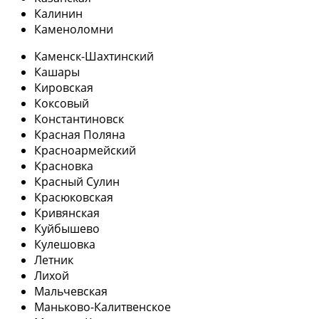
Калинин
Каменоломни
Каменск-Шахтинский
Кашары
Кировская
Коксовый
Константиновск
Красная Поляна
Красноармейский
Красновка
Красный Сулин
Красюковская
Кривянская
Куйбышево
Кулешовка
Летник
Лихой
Мальчевская
Маньково-Калитвенское