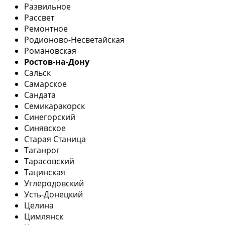
Развильное
Рассвет
Ремонтное
Родионово-Несветайская
Романовская
Ростов-на-Дону
Сальск
Самарское
Сандата
Семикаракорск
Синегорский
Синявское
Старая Станица
Таганрог
Тарасовский
Тацинская
Углеродовский
Усть-Донецкий
Целина
Цимлянск