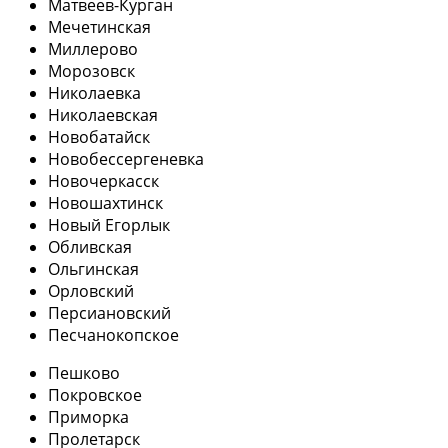
Матвеев-Курган
Мечетинская
Миллерово
Морозовск
Николаевка
Николаевская
Новобатайск
Новобессергеневка
Новочеркасск
Новошахтинск
Новый Егорлык
Обливская
Ольгинская
Орловский
Персиановский
Песчанокопское
Пешково
Покровское
Приморка
Пролетарск