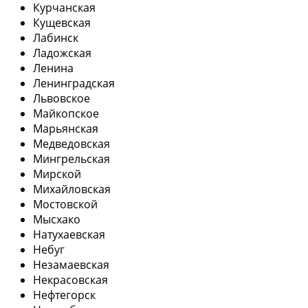
Курчанская
Кущевская
Лабинск
Ладожская
Ленина
Ленинградская
Львовское
Майкопское
Марьянская
Медведовская
Мингрельская
Мирской
Михайловская
Мостовской
Мысхако
Натухаевская
Небуг
Незамаевская
Некрасовская
Нефтегорск