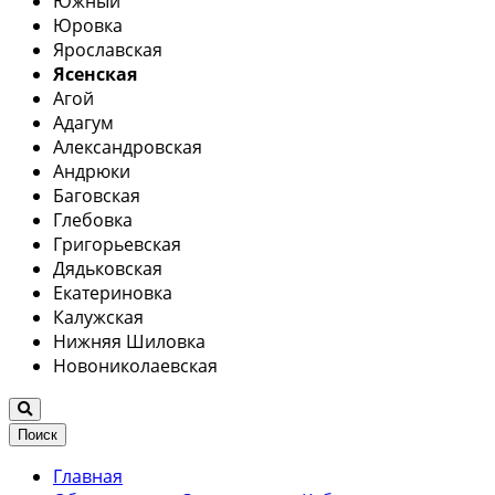
Южный
Юровка
Ярославская
Ясенская
Агой
Адагум
Александровская
Андрюки
Баговская
Глебовка
Григорьевская
Дядьковская
Екатериновка
Калужская
Нижняя Шиловка
Новониколаевская
Поиск
Главная