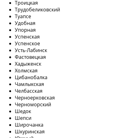
Троицкая
Трудобеликовский
Туапсе
Удобная
Упорная
Успенская
Успенское
Усть-Лабинск
Фастовецкая
Хадыженск
Холмская
Цибанобалка
Чамлыкская
Челбасская
Черноерковская
Черноморский
Шедок
Шепси
Широчанка
Шкуринская