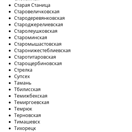
Старая Станица
Старовеличковская
Стародеревянковская
Староджерелиевская
Старолеушковская
Староминская
Старомышастовская
Старонижестеблиевская
Старотитаровская
Старощербиновская
Стрелка
Супсех
Тамань
Тбилисская
Темижбекская
Темиргоевская
Темрюк
Терновская
Тимашевск
Тихорецк