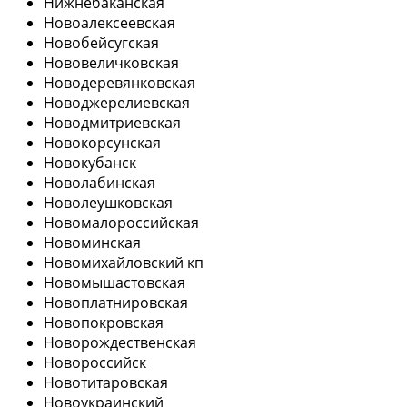
Нижнебаканская
Новоалексеевская
Новобейсугская
Нововеличковская
Новодеревянковская
Новоджерелиевская
Новодмитриевская
Новокорсунская
Новокубанск
Новолабинская
Новолеушковская
Новомалороссийская
Новоминская
Новомихайловский кп
Новомышастовская
Новоплатнировская
Новопокровская
Новорождественская
Новороссийск
Новотитаровская
Новоукраинский