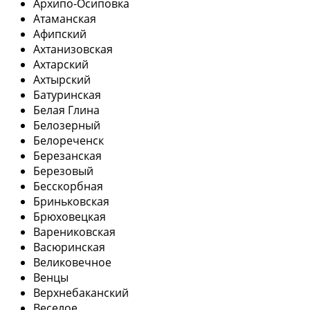
Архипо-Осиповка
Атаманская
Афипский
Ахтанизовская
Ахтарский
Ахтырский
Батуринская
Белая Глина
Белозерный
Белореченск
Березанская
Березовый
Бесскорбная
Бриньковская
Брюховецкая
Варениковская
Васюринская
Великовечное
Венцы
Верхнебаканский
Веселое