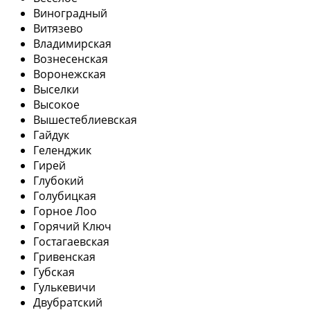
Виноградный
Витязево
Владимирская
Вознесенская
Воронежская
Выселки
Высокое
Вышестеблиевская
Гайдук
Геленджик
Гирей
Глубокий
Голубицкая
Горное Лоо
Горячий Ключ
Гостагаевская
Гривенская
Губская
Гулькевичи
Двубратский