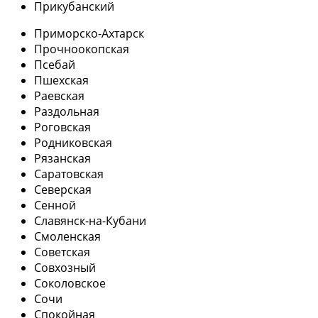
Прикубанский
Приморско-Ахтарск
Прочноокопская
Псебай
Пшехская
Раевская
Раздольная
Роговская
Родниковская
Рязанская
Саратовская
Северская
Сенной
Славянск-на-Кубани
Смоленская
Советская
Совхозный
Соколовское
Сочи
Спокойная