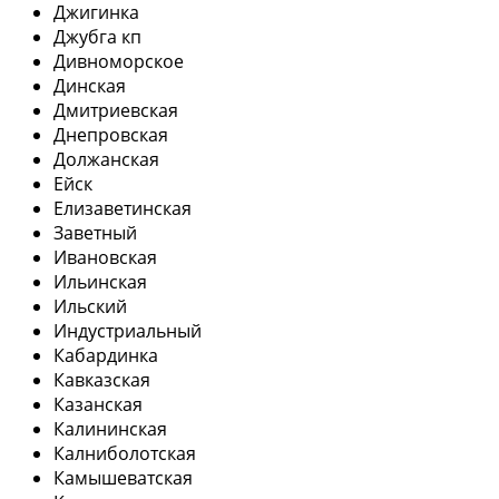
Джигинка
Джубга кп
Дивноморское
Динская
Дмитриевская
Днепровская
Должанская
Ейск
Елизаветинская
Заветный
Ивановская
Ильинская
Ильский
Индустриальный
Кабардинка
Кавказская
Казанская
Калининская
Калниболотская
Камышеватская