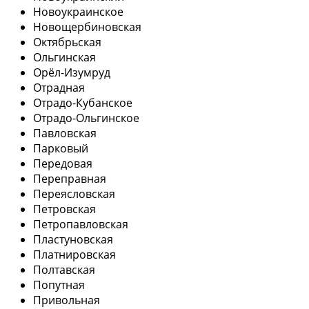
Новоукраинское
Новощербиновская
Октябрьская
Ольгинская
Орёл-Изумруд
Отрадная
Отрадо-Кубанское
Отрадо-Ольгинское
Павловская
Парковый
Передовая
Переправная
Переясловская
Петровская
Петропавловская
Пластуновская
Платнировская
Полтавская
Попутная
Привольная