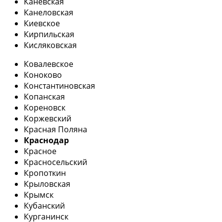
Каневская
Канеловская
Киевское
Кирпильская
Кисляковская
Ковалевское
Коноково
Константиновская
Копанская
Кореновск
Коржевский
Красная Поляна
Краснодар
Красное
Красносельский
Кропоткин
Крыловская
Крымск
Кубанский
Курганинск