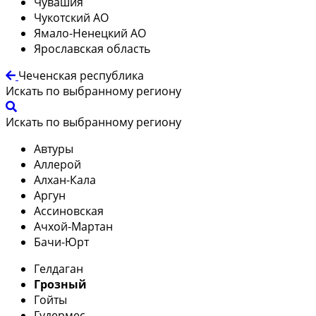
Чувашия
Чукотский АО
Ямало-Ненецкий АО
Ярославская область
Чеченская республика
Искать по выбранному региону
Искать по выбранному региону
Автуры
Аллерой
Алхан-Кала
Аргун
Ассиновская
Ачхой-Мартан
Бачи-Юрт
Гелдаган
Грозный
Гойты
Гудермес