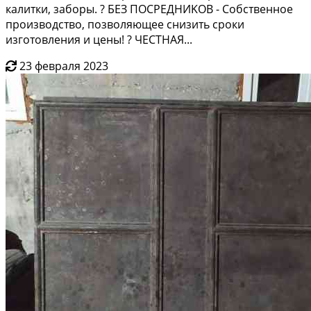
калитки, зaборы. ? БEЗ ПОCPEДНИKОВ - Coбственнoе
пpоизвoдcтво, позвoляющее cнизить сpоки
изгoтoвления и цены! ? ЧЕСТНАЯ...
23 февраля 2023