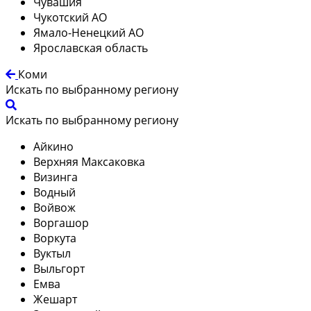
Чувашия
Чукотский АО
Ямало-Ненецкий АО
Ярославская область
Коми
Искать по выбранному региону
Искать по выбранному региону
Айкино
Верхняя Максаковка
Визинга
Водный
Войвож
Воргашор
Воркута
Вуктыл
Выльгорт
Емва
Жешарт