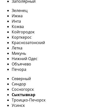
Заполярный
Зеленец
Ижма
Инта
Кожва
Койгородок
Корткерос
Краснозатонский
Летка
Микунь
Нижний Одес
Объячево
Печора
Северный
Синдор
Сосногорск
Сыктывкар
Троицко-Печорск
Усинск