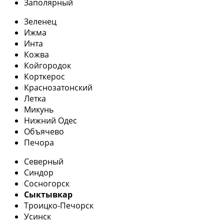
Заполярный
Зеленец
Ижма
Инта
Кожва
Койгородок
Корткерос
Краснозатонский
Летка
Микунь
Нижний Одес
Объячево
Печора
Северный
Синдор
Сосногорск
Сыктывкар
Троицко-Печорск
Усинск