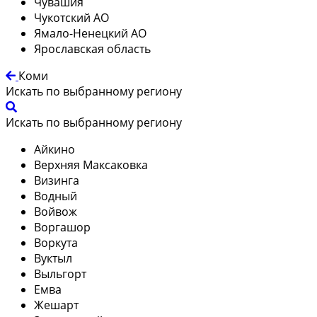
Чувашия
Чукотский АО
Ямало-Ненецкий АО
Ярославская область
Коми
Искать по выбранному региону
Искать по выбранному региону
Айкино
Верхняя Максаковка
Визинга
Водный
Войвож
Воргашор
Воркута
Вуктыл
Выльгорт
Емва
Жешарт