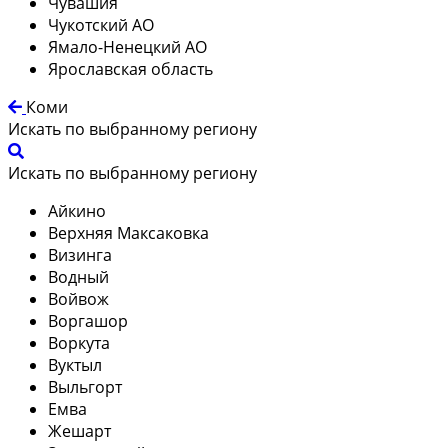
Чувашия
Чукотский АО
Ямало-Ненецкий АО
Ярославская область
Коми
Искать по выбранному региону
Искать по выбранному региону
Айкино
Верхняя Максаковка
Визинга
Водный
Войвож
Воргашор
Воркута
Вуктыл
Выльгорт
Емва
Жешарт