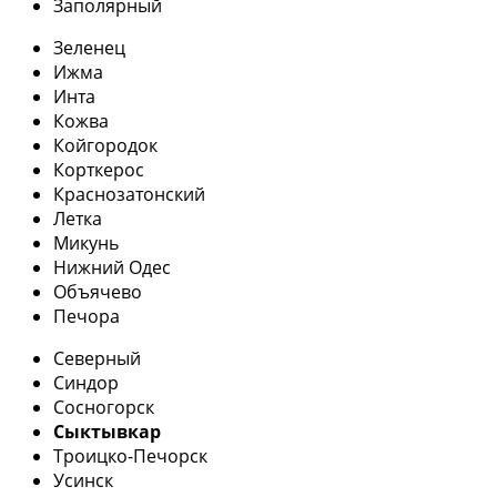
Заполярный
Зеленец
Ижма
Инта
Кожва
Койгородок
Корткерос
Краснозатонский
Летка
Микунь
Нижний Одес
Объячево
Печора
Северный
Синдор
Сосногорск
Сыктывкар
Троицко-Печорск
Усинск