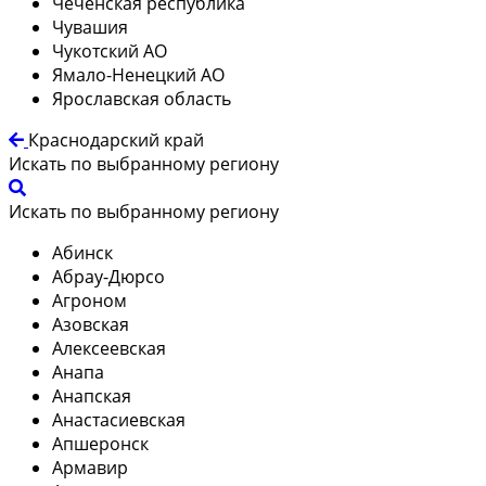
Чеченская республика
Чувашия
Чукотский АО
Ямало-Ненецкий АО
Ярославская область
Краснодарский край
Искать по выбранному региону
Искать по выбранному региону
Абинск
Абрау-Дюрсо
Агроном
Азовская
Алексеевская
Анапа
Анапская
Анастасиевская
Апшеронск
Армавир