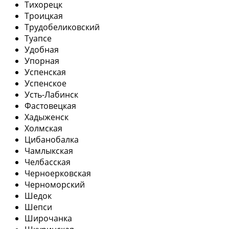
Тихорецк
Троицкая
Трудобеликовский
Туапсе
Удобная
Упорная
Успенская
Успенское
Усть-Лабинск
Фастовецкая
Хадыженск
Холмская
Цибанобалка
Чамлыкская
Челбасская
Черноерковская
Черноморский
Шедок
Шепси
Широчанка