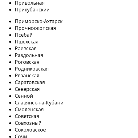
Привольная
Прикубанский
Приморско-Ахтарск
Прочноокопская
Псебай
Пшехская
Раевская
Раздольная
Роговская
Родниковская
Рязанская
Саратовская
Северская
Сенной
Славянск-на-Кубани
Смоленская
Советская
Совхозный
Соколовское
Сочи