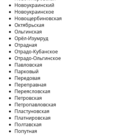
Новоукраинский
Новоукраинское
Новощербиновская
Октябрьская
Ольгинская
Орёл-Изумруд
Отрадная
Отрадо-Кубанское
Отрадо-Ольгинское
Павловская
Парковый
Передовая
Переправная
Переясловская
Петровская
Петропавловская
Пластуновская
Платнировская
Полтавская
Попутная