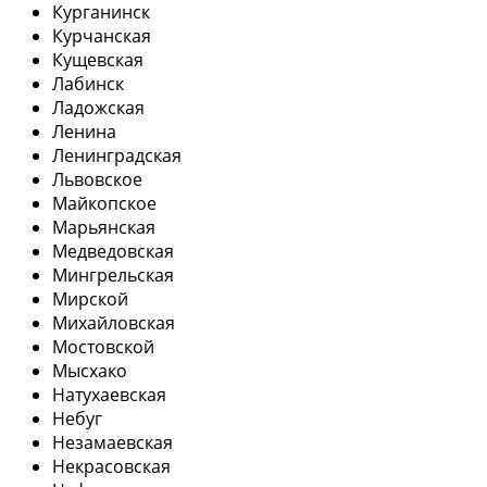
Курганинск
Курчанская
Кущевская
Лабинск
Ладожская
Ленина
Ленинградская
Львовское
Майкопское
Марьянская
Медведовская
Мингрельская
Мирской
Михайловская
Мостовской
Мысхако
Натухаевская
Небуг
Незамаевская
Некрасовская