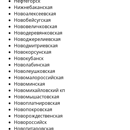
Нефтегорск
Нижнебаканская
Новоалексеевская
Новобейсугская
Нововеличковская
Новодеревянковская
Новоджерелиевская
Новодмитриевская
Новокорсунская
Новокубанск
Новолабинская
Новолеушковская
Новомалороссийская
Новоминская
Новомихайловский кп
Новомышастовская
Новоплатнировская
Новопокровская
Новорождественская
Новороссийск
Новотитаровская