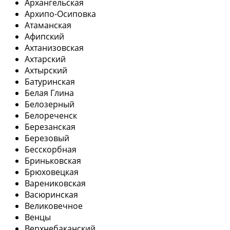
Архангельская
Архипо-Осиповка
Атаманская
Афипский
Ахтанизовская
Ахтарский
Ахтырский
Батуринская
Белая Глина
Белозерный
Белореченск
Березанская
Березовый
Бесскорбная
Бриньковская
Брюховецкая
Варениковская
Васюринская
Великовечное
Венцы
Верхнебаканский