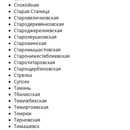
Спокойная
Старая Станица
Старовеличковская
Стародеревянковская
Староджерелиевская
Старолеушковская
Староминская
Старомышастовская
Старонижестеблиевская
Старотитаровская
Старощербиновская
Стрелка
Супсех
Тамань
Тбилисская
Темижбекская
Темиргоевская
Темрюк
Терновская
Тимашевск