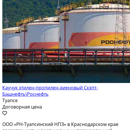
Каучук этилен-пропилен-диеновый Скэпт-
Башнефть\Роснефть
Туапсе
Договорная цена
ООО «РН-Туапсинский НПЗ» в Краснодарском крае