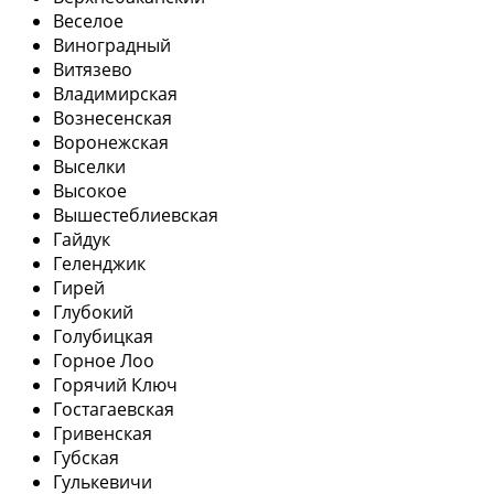
Веселое
Виноградный
Витязево
Владимирская
Вознесенская
Воронежская
Выселки
Высокое
Вышестеблиевская
Гайдук
Геленджик
Гирей
Глубокий
Голубицкая
Горное Лоо
Горячий Ключ
Гостагаевская
Гривенская
Губская
Гулькевичи