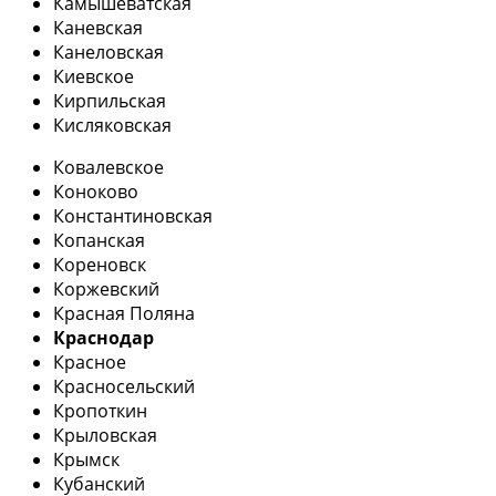
Камышеватская
Каневская
Канеловская
Киевское
Кирпильская
Кисляковская
Ковалевское
Коноково
Константиновская
Копанская
Кореновск
Коржевский
Красная Поляна
Краснодар
Красное
Красносельский
Кропоткин
Крыловская
Крымск
Кубанский