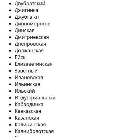
Двубратский
Джигинка
Джубга кп
Дивноморское
Динская
Дмитриевская
Днепровская
Должанская
Ейск
Елизаветинская
Заветный
Ивановская
Ильинская
Ильский
Индустриальный
Кабардинка
Кавказская
Казанская
Калининская
Калниболотская