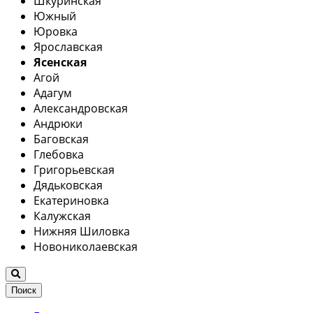
Шкуринская
Южный
Юровка
Ярославская
Ясенская
Агой
Адагум
Александровская
Андрюки
Баговская
Глебовка
Григорьевская
Дядьковская
Екатериновка
Калужская
Нижняя Шиловка
Новониколаевская
Поиск