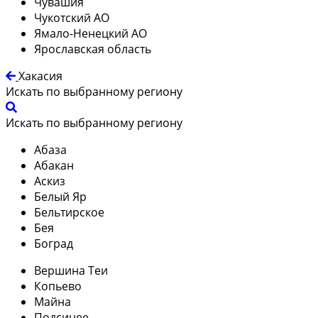
Чувашия
Чукотский АО
Ямало-Ненецкий АО
Ярославская область
Хакасия
Искать по выбранному региону
Искать по выбранному региону
Абаза
Абакан
Аскиз
Белый Яр
Бельтирское
Бея
Боград
Вершина Теи
Копьево
Майна
Подсинее