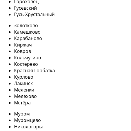
Гороховец
Гусевский
Гусь-Хрустальный
Золотково
Камешково
Карабаново
Киржач
Ковров
Кольчугино
Костерево
Красная Горбатка
Курлово
Лакинск
Меленки
Мелехово
Мстёра
Муром
Муромцево
Никологоры