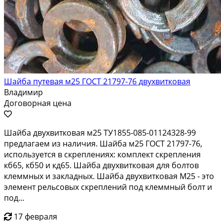
Шайба путевая м25 ГОСТ 21797-76 двухвитковая
Владимир
Договорная цена
Шайба двухвитковая м25 ТУ1855-085-01124328-99
предлагаем из наличия. Шайба м25 ГОСТ 21797-76,
используется в скреплениях: комплект скрепления
кб65, кб50 и кд65. Шайба двухвитковая для болтов
клеммных и закладных. Шайба двухвитковая М25 - это
элемент рельсовых скреплений под клеммный болт и
под...
17 февраля