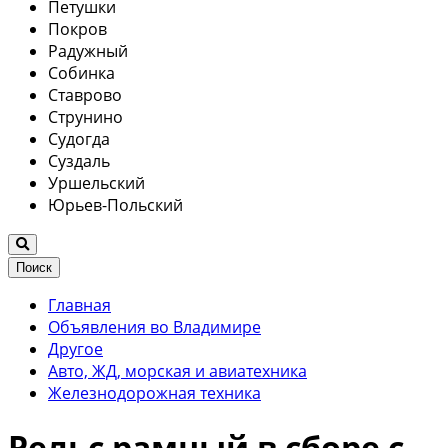
Петушки
Покров
Радужный
Собинка
Ставрово
Струнино
Судогда
Суздаль
Уршельский
Юрьев-Польский
Поиск
Главная
Объявления во Владимире
Другое
Авто, ЖД, морская и авиатехника
Железнодорожная техника
Рельс рамный в сборе с