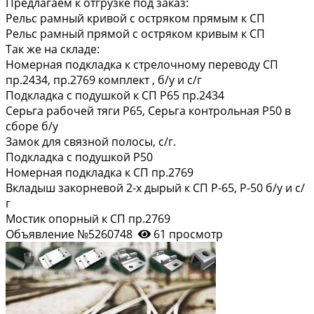
Предлагаем к отгрузке под заказ:
Рельс рамный кривой с остряком прямым к СП
Рельс рамный прямой с остряком кривым к СП
Так же на складе:
Номерная подкладка к стрелочному переводу СП
пр.2434, пр.2769 комплект , б/у и с/г
Подкладка с подушкой к СП Р65 пр.2434
Серьга рабочей тяги Р65, Серьга контрольная Р50 в
сборе б/у
Замок для связной полосы, с/г.
Подкладка с подушкой Р50
Номерная подкладка к СП пр.2769
Вкладыш закорневой 2-х дырый к СП Р-65, Р-50 б/у и с/
г
Мостик опорный к СП пр.2769
Объявление №5260748
61 просмотр