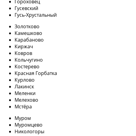
Гороховец
Гусевский
Гусь-Хрустальный
Золотково
Камешково
Карабаново
Киржач
Ковров
Кольчугино
Костерево
Красная Горбатка
Курлово
Лакинск
Меленки
Мелехово
Мстёра
Муром
Муромцево
Никологоры