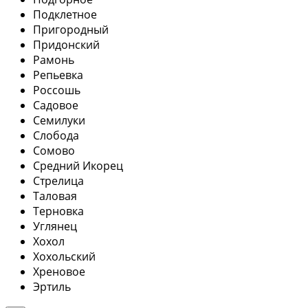
Подклетное
Пригородный
Придонский
Рамонь
Репьевка
Россошь
Садовое
Семилуки
Слобода
Сомово
Средний Икорец
Стрелица
Таловая
Терновка
Углянец
Хохол
Хохольский
Хреновое
Эртиль