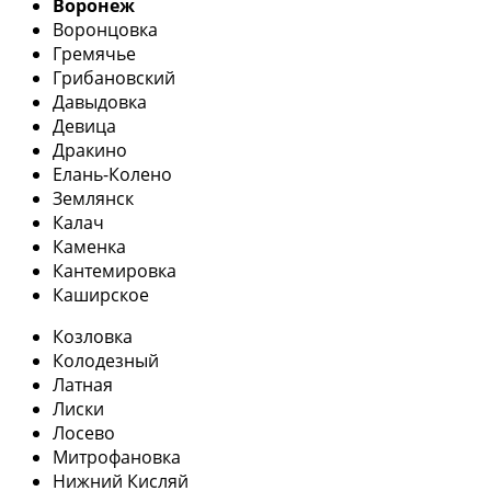
Воронеж
Воронцовка
Гремячье
Грибановский
Давыдовка
Девица
Дракино
Елань-Колено
Землянск
Калач
Каменка
Кантемировка
Каширское
Козловка
Колодезный
Латная
Лиски
Лосево
Митрофановка
Нижний Кисляй