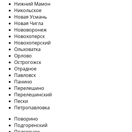
Нижний Мамон
Никольское
Новая Усмань
Новая Чигла
Нововоронеж
Новохоперск
Новохоперский
Ольховатка
Орлово
Острогожск
Отрадное
Павловск
Панино
Перелешино
Перелешинский
Пески
Петропавловка
Поворино
Подгоренский
Подгорное