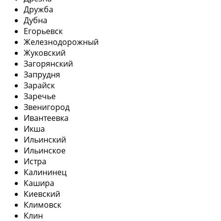
Дружба
Дубна
Егорьевск
Железнодорожный
Жуковский
Загорянский
Запрудня
Зарайск
Заречье
Звенигород
Ивантеевка
Икша
Ильинский
Ильинское
Истра
Калининец
Кашира
Киевский
Климовск
Клин