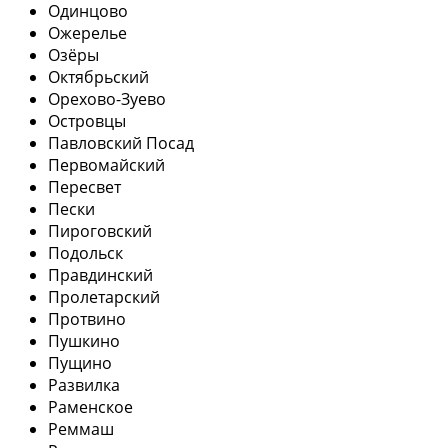
Одинцово
Ожерелье
Озёры
Октябрьский
Орехово-Зуево
Островцы
Павловский Посад
Первомайский
Пересвет
Пески
Пироговский
Подольск
Правдинский
Пролетарский
Протвино
Пушкино
Пущино
Развилка
Раменское
Реммаш