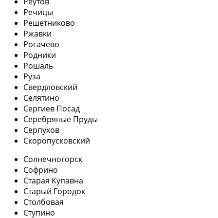
Реутов
Речицы
Решетниково
Ржавки
Рогачево
Родники
Рошаль
Руза
Свердловский
Селятино
Сергиев Посад
Серебряные Пруды
Серпухов
Скоропусковский
Солнечногорск
Софрино
Старая Купавна
Старый Городок
Столбовая
Ступино