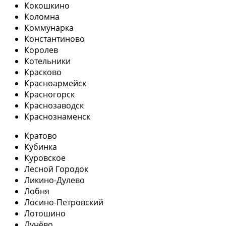
Кокошкино
Коломна
Коммунарка
Константиново
Королев
Котельники
Красково
Красноармейск
Красногорск
Краснозаводск
Краснознаменск
Кратово
Кубинка
Куровское
Лесной Городок
Ликино-Дулево
Лобня
Лосино-Петровский
Лотошино
Лунёво