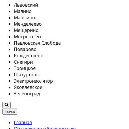
Львовский
Малино
Марфино
Менделеево
Мещерино
Мосрентген
Павловская Слобода
Поварово
Рождествено
Снегири
Троицкое
Шатурторф
Электроизолятор
Яковлевское
Зеленоград
Поиск
Главная
Объявления в Зеленограде