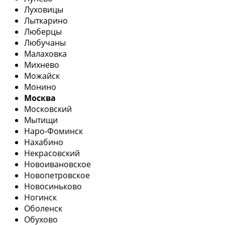
Луховицы
Лыткарино
Люберцы
Любучаны
Малаховка
Михнево
Можайск
Монино
Москва
Московский
Мытищи
Наро-Фоминск
Нахабино
Некрасовский
Новоивановское
Новопетровское
Новосиньково
Ногинск
Оболенск
Обухово