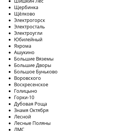
Шишкин Лес
Щербинка
Щёлково
Электрогорск
Электросталь
Электроугли
Юбилейный
Яхрома
Ашукино
Большие Вяземы
Большие Дворы
Большое Буньково
Воровского
Воскресенское
Голицыно
Горки-10
Дубовая Роща
Знамя Октября
Лесной
Лесные Поляны
ЛМС