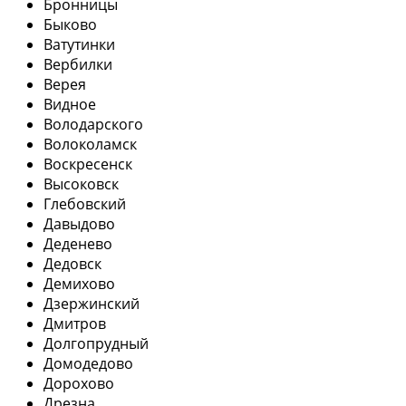
Бронницы
Быково
Ватутинки
Вербилки
Верея
Видное
Володарского
Волоколамск
Воскресенск
Высоковск
Глебовский
Давыдово
Деденево
Дедовск
Демихово
Дзержинский
Дмитров
Долгопрудный
Домодедово
Дорохово
Дрезна