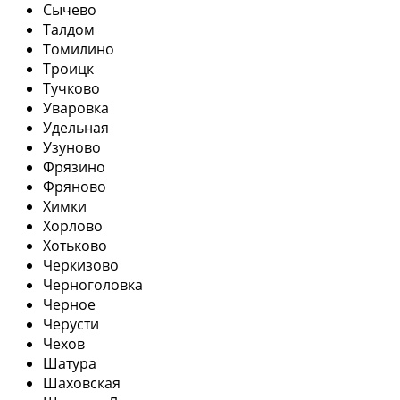
Сычево
Талдом
Томилино
Троицк
Тучково
Уваровка
Удельная
Узуново
Фрязино
Фряново
Химки
Хорлово
Хотьково
Черкизово
Черноголовка
Черное
Черусти
Чехов
Шатура
Шаховская