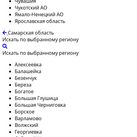
Чувашия
Чукотский АО
Ямало-Ненецкий АО
Ярославская область
Самарская область
Искать по выбранному региону
Искать по выбранному региону
Алексеевка
Балашейка
Безенчук
Береза
Богатое
Большая Глушица
Большая Черниговка
Борское
Варламово
Волжский
Георгиевка