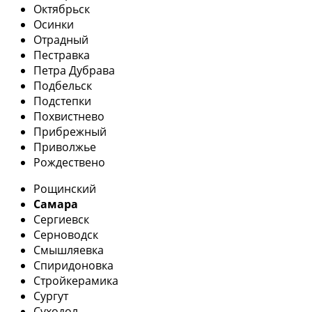
Октябрьск
Осинки
Отрадный
Пестравка
Петра Дубрава
Подбельск
Подстепки
Похвистнево
Прибрежный
Приволжье
Рождествено
Рощинский
Самара
Сергиевск
Серноводск
Смышляевка
Спиридоновка
Стройкерамика
Сургут
Суходол