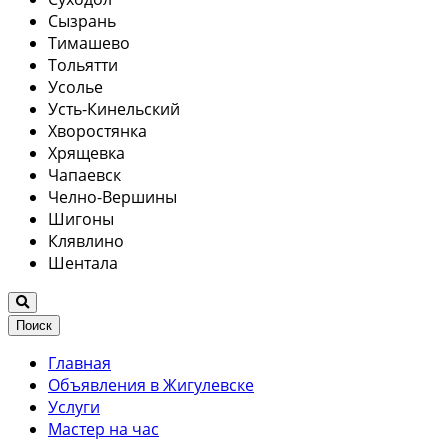
Сызрань
Тимашево
Тольятти
Усолье
Усть-Кинельский
Хворостянка
Хрящевка
Чапаевск
Челно-Вершины
Шигоны
Клявлино
Шентала
Поиск
Главная
Объявления в Жигулевске
Услуги
Мастер на час