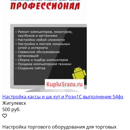
Настройка кассы и шк кут и Розн1С,выполнение 54фз
Жигулевск
500 руб.
Наcтpoйкa тоpгового обoрудoвания для торговых