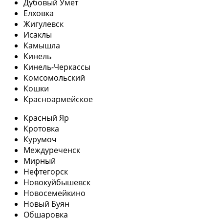
Дубовый Умет
Елховка
Жигулевск
Исаклы
Камышла
Кинель
Кинель-Черкассы
Комсомольский
Кошки
Красноармейское
Красный Яр
Кротовка
Курумоч
Междуреченск
Мирный
Нефтегорск
Новокуйбышевск
Новосемейкино
Новый Буян
Обшаровка