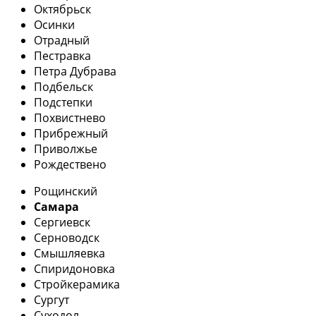
Октябрьск
Осинки
Отрадный
Пестравка
Петра Дубрава
Подбельск
Подстепки
Похвистнево
Прибрежный
Приволжье
Рождествено
Рощинский
Самара
Сергиевск
Серноводск
Смышляевка
Спиридоновка
Стройкерамика
Сургут
Суходол