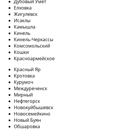
Дубовый Умет
Елховка
Жигулевск
Исаклы
Камышла
Кинель
Кинель-Черкассы
Комсомольский
Кошки
Красноармейское
Красный Яр
Кротовка
Курумоч
Междуреченск
Мирный
Нефтегорск
Новокуйбышевск
Новосемейкино
Новый Буян
Обшаровка