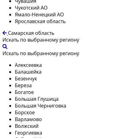
Чувашия
Чукотский АО
Ямало-Ненецкий АО
Ярославская область
Самарская область
Искать по выбранному региону
Искать по выбранному региону
Алексеевка
Балашейка
Безенчук
Береза
Богатое
Большая Глушица
Большая Черниговка
Борское
Варламово
Волжский
Георгиевка