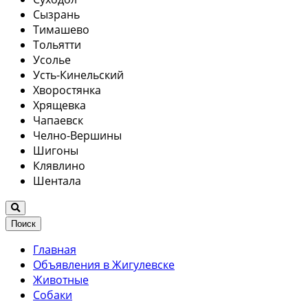
Сызрань
Тимашево
Тольятти
Усолье
Усть-Кинельский
Хворостянка
Хрящевка
Чапаевск
Челно-Вершины
Шигоны
Клявлино
Шентала
Поиск
Главная
Объявления в Жигулевске
Животные
Собаки