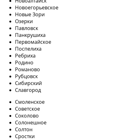
Новоалтайск
Новоегорьевское
Новые Зори
Озерки
Павловск
Панкрушиха
Первомайское
Поспелиха
Ребриха
Родино
Романово
Рубцовск
Сибирский
Славгород
Смоленское
Советское
Соколово
Солонешное
Солтон
Сростки