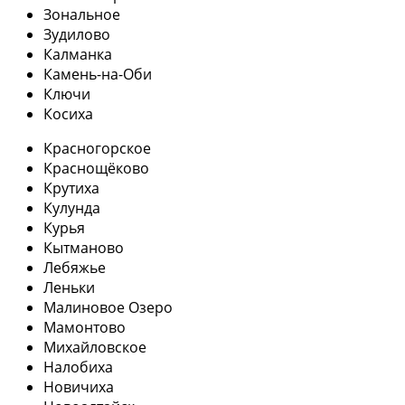
Зональное
Зудилово
Калманка
Камень-на-Оби
Ключи
Косиха
Красногорское
Краснощёково
Крутиха
Кулунда
Курья
Кытманово
Лебяжье
Леньки
Малиновое Озеро
Мамонтово
Михайловское
Налобиха
Новичиха