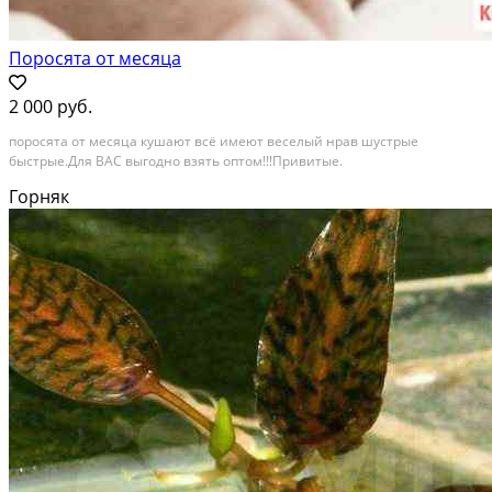
Поросята от месяца
2 000 руб.
поросята от месяца кушают всё имеют веселый нрав шустрые
быстрые.Для ВАС выгодно взять оптом!!!Привитые.
Горняк