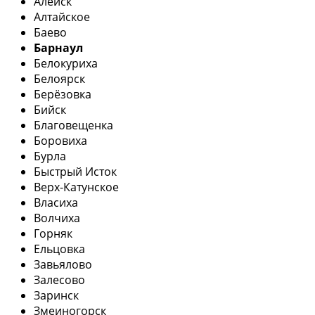
Алейск
Алтайское
Баево
Барнаул
Белокуриха
Белоярск
Берёзовка
Бийск
Благовещенка
Боровиха
Бурла
Быстрый Исток
Верх-Катунское
Власиха
Волчиха
Горняк
Ельцовка
Завьялово
Залесово
Заринск
Змеиногорск