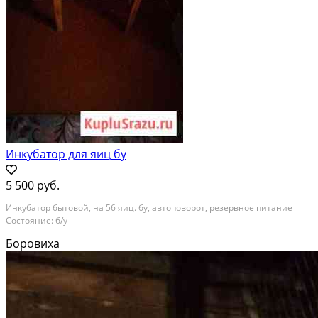
Инкубатор для яиц бу
5 500 руб.
Инкубатор бытовой, на 56 яиц. бу, автоповорот, резервное питание
Состояние: б/у
Боровиха