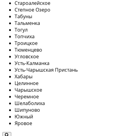
Староалейское
Степное Озеро
Табуны
Тальменка
Тогул
Топчиха
Троицкое
Тюменцево
Угловское
Усть-Калманка
Усть-Чарышская Пристань
Хабары
Целинное
Чарышское
Черемное
Шелаболиха
Шипуново
Южный
Яровое