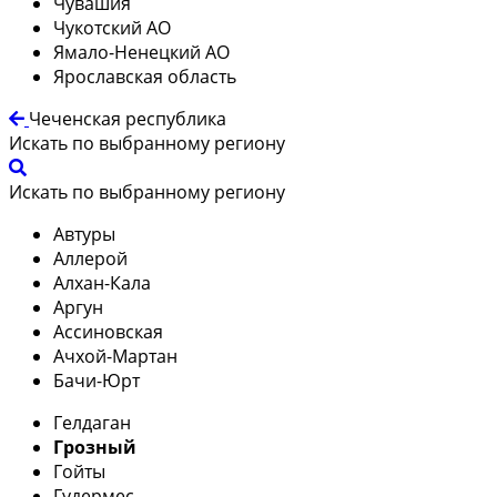
Чувашия
Чукотский АО
Ямало-Ненецкий АО
Ярославская область
Чеченская республика
Искать по выбранному региону
Искать по выбранному региону
Автуры
Аллерой
Алхан-Кала
Аргун
Ассиновская
Ачхой-Мартан
Бачи-Юрт
Гелдаган
Грозный
Гойты
Гудермес