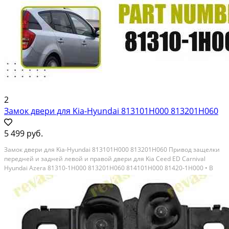
2
Замок двери для Kia-Hyundai 813101H000 813201H060
5 499 руб.
Замок двери для Kia-Hyundai 813101H000 813201H060 Привод защелки
передней и задней левой и правой двери для Kia Ceed ED Carnival
Hyundai Azera 81310-1H000 813201H060 814101H000 81420-1H000 • В
наличии на левую переднюю сторону, аналог, реплика отличного
качества · На остальные двери под заказ ·...