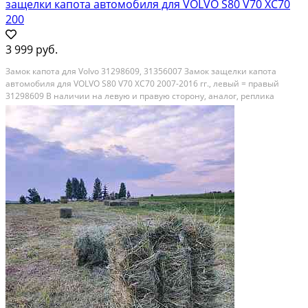
защелки капота автомобиля для VOLVO S80 V70 XC70
200
3 999 руб.
Замок капота для Volvo 31298609, 31356007 Замок защелки капота
автомобиля для VOLVO S80 V70 XC70 2007-2016 гг., левый = правый
31298609 В наличии на левую и правую сторону, аналог, реплика
отличного качества 31298609, 31356007 · Уточняйте у менеджера
Защелка капота, механизм крепления в сборе...