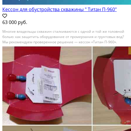
Кессон для обустройства скважины " Титан П-960"
63 000 руб.
Многие владельцы скважин сталкиваются с одной и той же головной
болью: как защитить оборудование от промерзания и грунтовых вод?
Мы рекомендуем проверенное решение — кессон «Титан П-960».
Почему именно он? Надежность. Выполнен из качественного
полипропилена. Он не ржавеет, не гниет и не...