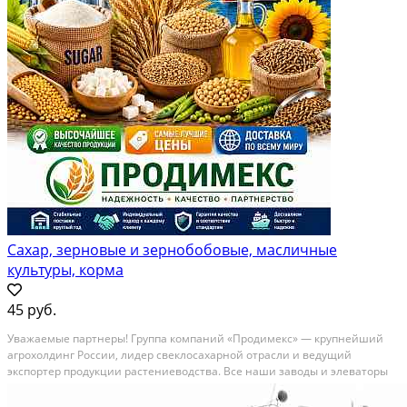
Сахар, зерновые и зернобобовые, масличные
культуры, корма
45 руб.
Уважаемые партнеры! Группа компаний «Продимекс» — крупнейший
агрохолдинг России, лидер свеклосахарной отрасли и ведущий
экспортер продукции растениеводства. Все наши заводы и элеваторы
внесены в реестр экспортеров ФГИС «Цербер» и аккредитованы
Россельхознадзором для поставок на внешние рынки....