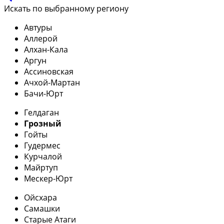
Искать по выбранному региону
Автуры
Аллерой
Алхан-Кала
Аргун
Ассиновская
Ачхой-Мартан
Бачи-Юрт
Гелдаган
Грозный
Гойты
Гудермес
Курчалой
Майртуп
Мескер-Юрт
Ойсхара
Самашки
Старые Атаги