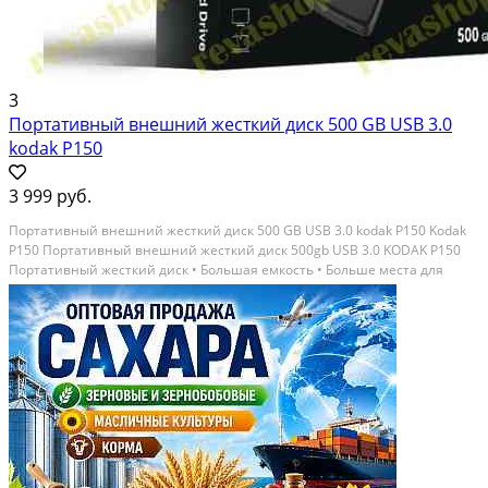
3
Портативный внешний жесткий диск 500 GB USB 3.0
kodak P150
3 999 руб.
Портативный внешний жесткий диск 500 GB USB 3.0 kodak P150 Kodak
P150 Портативный внешний жесткий диск 500gb USB 3.0 KODAK P150
Портативный жесткий диск • Большая емкость • Больше места для
хранения Обеспечивает большое пространство для хранения
фотографии, музыка, фильмы, данные всё можно...