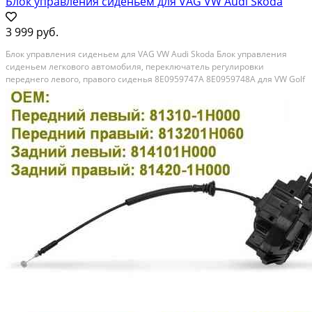
Блок управления сиденьем для VAG VW Audi Skoda
3 999 руб.
Блок управления сиденьем для VAG VW Audi Skoda Блок управления
сиденьем легкового автомобиля, переключатель регулировки
переднего левого, правого сиденья 8E0959747A 8E0959748A для VW Golf
MK5 Passat B6 Bora Audi A3 A4 S4 A6 S6 • Цена указана за один блок
управления сиденьем легкового автомобиля....