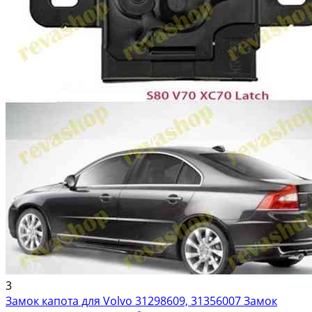
3
Замок капота для Volvo 31298609, 31356007 Замок