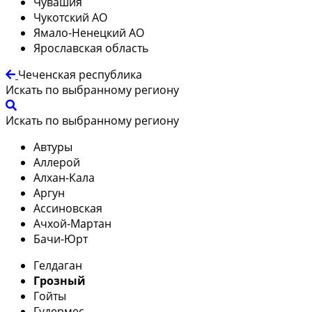
Чувашия
Чукотский АО
Ямало-Ненецкий АО
Ярославская область
Чеченская республика
Искать по выбранному региону
Искать по выбранному региону
Автуры
Аллерой
Алхан-Кала
Аргун
Ассиновская
Ачхой-Мартан
Бачи-Юрт
Гелдаган
Грозный
Гойты
Гудермес