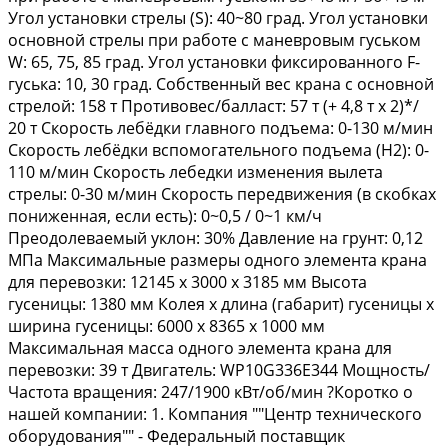
Угол установки стрелы (S): 40~80 град. Угол установки
основной стрелы при работе с маневровым гуськом
W: 65, 75, 85 град. Угол установки фиксированного F-
гуська: 10, 30 град. Собственный вес крана с основной
стрелой: 158 т Противовес/балласт: 57 т (+ 4,8 т х 2)*/
20 т Скорость лебёдки главного подъема: 0-130 м/мин
Скорость лебёдки вспомогательного подъема (Н2): 0-
110 м/мин Скорость лебедки изменения вылета
стрелы: 0-30 м/мин Скорость передвижения (в скобках
пониженная, если есть): 0~0,5 / 0~1 км/ч
Преодолеваемый уклон: 30% Давление на грунт: 0,12
МПа Максимальные размеры одного элемента крана
для перевозки: 12145 х 3000 х 3185 мм Высота
гусеницы: 1380 мм Колея х длина (габарит) гусеницы х
ширина гусеницы: 6000 х 8365 х 1000 мм
Максимальная масса одного элемента крана для
перевозки: 39 т Двигатель: WР10G336Е344 Мощность/
Частота вращения: 247/1900 кВт/об/мин ?Коротко о
нашей компании: 1. Компания ""Центр технического
оборудования"" - Федеральный поставщик