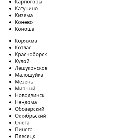
Карпогоры
Катунино
Кизема
Конево
Коноша
Коряжма
Котлас
Красноборск
Кулой
Лешуконское
Малошуйка
Мезень
Мирный
Новодвинск
Няндома
Обозерский
Октябрьский
Онега
Пинега
Плесецк