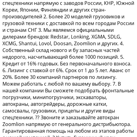
спецтехники напрямую с заводов России, КНР, Южной
Кореи, Японии, Финляндии и других стран-
производителей 2. Более 20 моделей грузовиков и
грузовой техники с доставкой по всем городам России
и странам СНГ 3. Мы являемся официальными
дилерами брендов: Rеdstаr, Lоnking, ХGМА, SDLG,
ХСМG, Shаntui, Lоvоl, Dооsаn, Zооmliоn и других. 4.
Собственный склад нового и бу запасных частей
недорого, насчитывающий более 1000 позиций. 5.
Кредит от 16% годовых. Без первоначального взноса.
6. Лизинг с ставкой от 6%. Срок от 1 до 5 лет. Аванс от
20%. Более 30 компаний партнеров по лизингу.
Можем работать с любой по вашему выбору. 7. В
нашей компании Вы сможете подобрать фронтальные
погрузчики, минипогрузчики, экскаваторы,
автокраны, автогрейдеры, дорожные катки,
самосвалы, грузовики, прицепы и другие виды
спецтехники. ?? Звоните и заказывайте автокран
Zооmliоn напрямую от генерального дистрибьютора.
Гарантированная помощь на любом из этапов работы