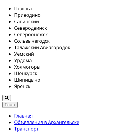
Подюга
Приводино
Савинский
Северодвинск
Североонежск
Сольвычегодск
Талажский Авиагородок
Уемский
Урдома
Холмогоры
Шенкурск
Шипицыно
Яренск
Поиск
Главная
Объявления в Архангельске
Транспорт