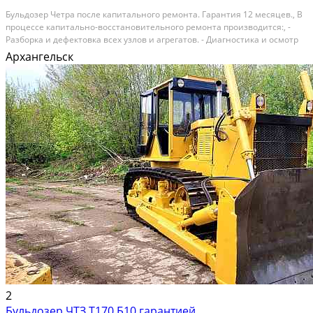
Бульдозер Четра после капитального ремонта. Гарантия 12 месяцев., В
процессе капитально-восстановительного ремонта производится:, -
Разборка и дефектовка всех узлов и агрегатов. - Диагностика и осмотр
рамы бульдозера на наличие дефектов, усиление рамы. - Полный
Архангельск
капитальный ремонт каждого узла...
2
Бульдозер ЧТЗ Т170 Б10 гарантией