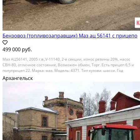
Бензовоз (топливозаправщик) Маз ац 56141 с прицепо
499 000 руб.
Маз АЦ56141, 2005 г.в.,V-11140, 2-е секции, износ резины 20%, насос
СВН-80, отличное состояние, Возможен обмен, Торг. Есть прицеп 6,5 и
полуприцеп 22. Марка: маз. Модель: 4371. Тип кузова: шасси. Год
выпуска: 2006. Состояние: б/у. Наличие ПТС/ПСМ: оригинал. Пробег, км:
Архангельск
150 000. VIN, номер кузова...