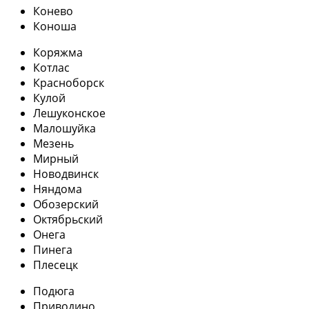
Конево
Коноша
Коряжма
Котлас
Красноборск
Кулой
Лешуконское
Малошуйка
Мезень
Мирный
Новодвинск
Няндома
Обозерский
Октябрьский
Онега
Пинега
Плесецк
Подюга
Приводино