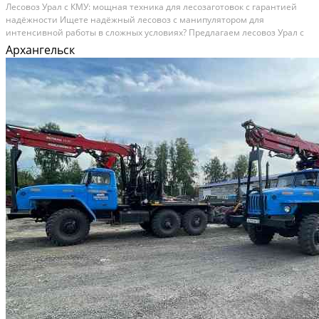
Лесовоз Урал с КМУ: мощная техника для лесозаготовок с гарантией
надёжности Ищете надёжный лесовоз с манипулятором для
интенсивной работы в сложных условиях? Предлагаем лесовоз Урал с
крано‑ манипуляторной установкой (КМУ), прошедший полный
Архангельск
заводской капитальный ремонт в 2026 году. Техника готова...