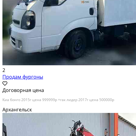
2
Продам фургоны
Договорная цена
Киа бонго 2015г цена 999999р +гак лидер 2017г цена 500000р
Архангельск