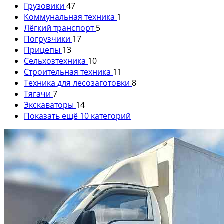
Грузовики
47
Коммунальная техника
1
Лёгкий транспорт
5
Погрузчики
17
Прицепы
13
Сельхозтехника
10
Строительная техника
11
Техника для лесозаготовки
8
Тягачи
7
Экскаваторы
14
Показать ещё 10 категорий