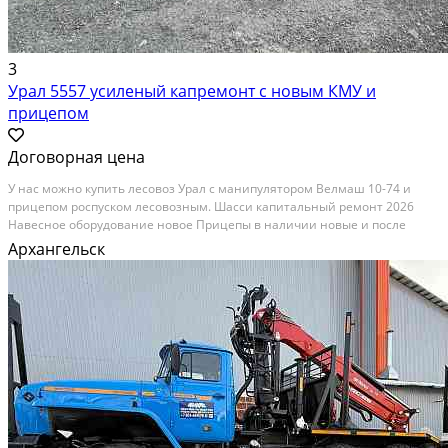
3
Урал 5557 усиленый капремонт с новым КМУ и
прицепом
Договорная цена
У нас можно купить лесовоз Урал с манипулятором Велмаш 10-74 и
прицепом роспуском лесовозным. Шасси капитальный ремонт 2026
Навесное оборудование новое Прицепы в наличии новые и после
капитального ремонта. Возможен лизинг Осуществляем доставку по
Архангельск
всей территории РФ Удобная форма оплаты:...