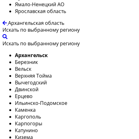
Ямало-Ненецкий АО
Ярославская область
Архангельская область
Искать по выбранному региону
Искать по выбранному региону
Архангельск
Березник
Вельск
Верхняя Тойма
Вычегодский
Двинской
Ерцево
Ильинско-Подомское
Каменка
Каргополь
Карпогоры
Катунино
Кизема