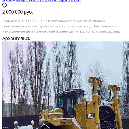
2 000 000 руб.
Бульдозер ЧТЗ т170, Б-10 с капитального ремонта. Выполнен
капитальный ремонт двигателя, кпп, бортовых и т.д. Заменены все
изношенные детали на новые (гусеница, катки. колеса, звезды, рвд,
электрика и т.д.) Гарантия 6месяцев. Торг. Обмен. Трейд-ин,
Архангельск
Дополнительно можем установить: рыхлительное...