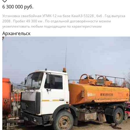
6 300 000 руб.
Установка сваебойная УГМК-12 на базе КамАЗ-53228 , 6х6 . Год выпуска
2008 . Пробег 49 300 км . По отдельной договорённости можем
укомплектовать любым подходящим по характеристикам
дизельмолотом. Нормальное рабочее состояние . При
Архангельск
НЕОБХОДИМОСТИ обеспечим ремонт навесного оборудования ....