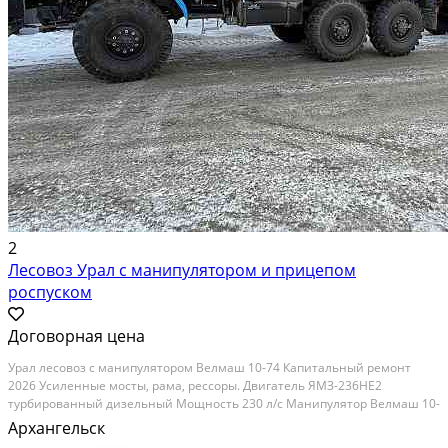
2
Лесовоз Урал с манипулятором и прицепом
роспуском
Договорная цена
Урал лесовоз с манипулятором Велмаш 10-74 Капитальный ремонт
2026 Усиленные мосты, рама, рессоры. Двигатель ЯМЗ-236НЕ2
турбированный дизельный Мощность 230 л/с Манипулятор Велмаш 10-
74 новый 2026 г.в. Укомплектуем прицепом роспуском лесовозным
Архангельск
новым или после капитального ремонта. Подвеска...