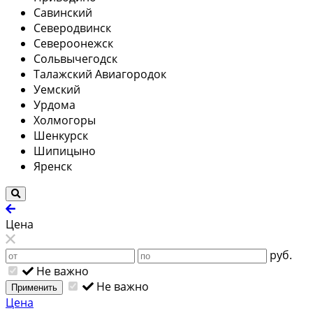
Савинский
Северодвинск
Североонежск
Сольвычегодск
Талажский Авиагородок
Уемский
Урдома
Холмогоры
Шенкурск
Шипицыно
Яренск
Цена
руб.
Не важно
Не важно
Применить
Цена