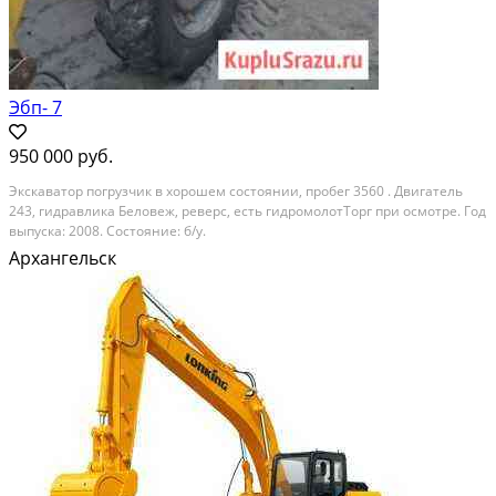
Эбп- 7
950 000 руб.
Экскаватор погрузчик в хорошем состоянии, пробег 3560 . Двигатель
243, гидравлика Беловеж, реверс, есть гидромолотТорг при осмотре. Год
выпуска: 2008. Состояние: б/у.
Архангельск