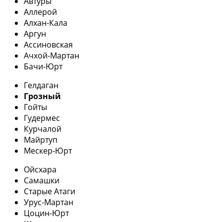
Автуры
Аллерой
Алхан-Кала
Аргун
Ассиновская
Ачхой-Мартан
Бачи-Юрт
Гелдаган
Грозный
Гойты
Гудермес
Курчалой
Майртуп
Мескер-Юрт
Ойсхара
Самашки
Старые Атаги
Урус-Мартан
Цоцин-Юрт