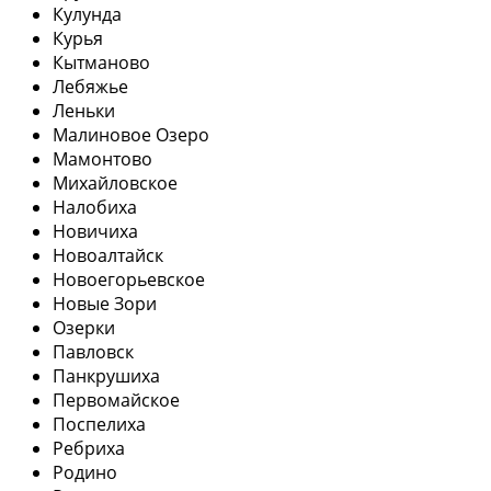
Кулунда
Курья
Кытманово
Лебяжье
Леньки
Малиновое Озеро
Мамонтово
Михайловское
Налобиха
Новичиха
Новоалтайск
Новоегорьевское
Новые Зори
Озерки
Павловск
Панкрушиха
Первомайское
Поспелиха
Ребриха
Родино