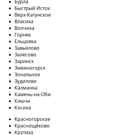
Бурла
Быстрый Исток
Верх-Катунское
Власиха
Волчиха
Горняк
Ельцовка
Завьялово
Залесово
Заринск
Змеиногорск
Зональное
Зудилово
Калманка
Камень-на-Оби
Ключи
Косиха
Красногорское
Краснощёково
Крутиха