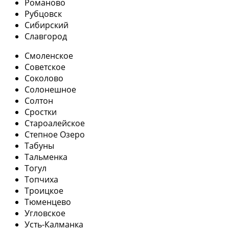
Романово
Рубцовск
Сибирский
Славгород
Смоленское
Советское
Соколово
Солонешное
Солтон
Сростки
Староалейское
Степное Озеро
Табуны
Тальменка
Тогул
Топчиха
Троицкое
Тюменцево
Угловское
Усть-Калманка