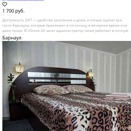
1 700 руб.
Доступность 24/7 — удобство заселения и днем, и ночью оценят все
гости Барнаула, которые приезжают в гостиницу в вечернее время или
даже позже. В «Отеле 24 часа» администратор также работает в ночную
смену, поэтому перенос рейса или удлинение маршрута не приведут к
Барнаул
дискомфорту. Приезжайте и...
В аренду; Площадь: 200 м²; Сдает: Собственник; Залог: Без залога