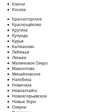
Ключи
Косиха
Красногорское
Краснощёково
Крутиха
Кулунда
Курья
Кытманово
Лебяжье
Леньки
Малиновое Озеро
Мамонтово
Михайловское
Налобиха
Новичиха
Новоалтайск
Новоегорьевское
Новые Зори
Озерки