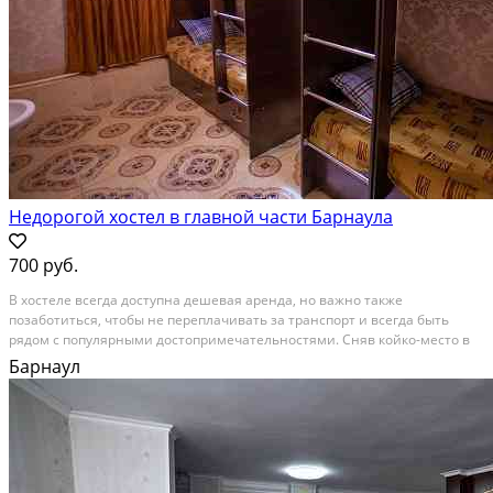
Недорогой хостел в главной части Барнаула
700 руб.
В хостеле всегда доступна дешевая аренда, но важно также
позаботиться, чтобы не переплачивать за транспорт и всегда быть
рядом с популярными достопримечательностями. Сняв койко-место в
основной части города, путешественники максимально экономят,
Барнаул
поэтому заведение «Пионер» понравится всем, кто...
В аренду; Площадь: 700 м²; Сдает: Собственник; Залог: Без залога