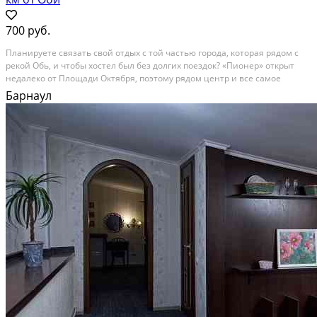
700 руб.
Планируете связать свой отдых с той частью города, которая рядом с
рекой Обь, и чтобы хостел был без долгих поездок? «Пионер» открыт
недалеко от Площади Октября, поэтому рядом центр и все самое
интересное в Барнауле. Живите в 4 км от обновленной Набережной,
Барнаул
гуляйте по Ленинскому проспекту и...
В аренду; Площадь: 7 м²; Сдает: Собственник; Залог: Без залога