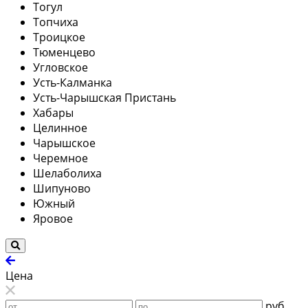
Тогул
Топчиха
Троицкое
Тюменцево
Угловское
Усть-Калманка
Усть-Чарышская Пристань
Хабары
Целинное
Чарышское
Черемное
Шелаболиха
Шипуново
Южный
Яровое
Цена
руб.