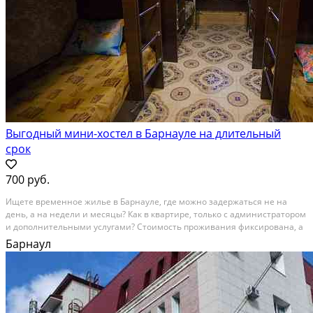
Выгодный мини-хостел в Барнауле на длительный
срок
700 руб.
Ищете временное жилье в Барнауле, где можно задержаться не на
день, а на недели и месяцы? Как в квартире, только с администратором
и дополнительными услугами? Стоимость проживания фиксирована, а
значит неожиданные доплаты исключены. Для хранения ценных
Барнаул
вещей предусмотрены индивидуальные сейфы,...
В аренду; Площадь: 100 м²; Сдает: Собственник; Залог: Без залога