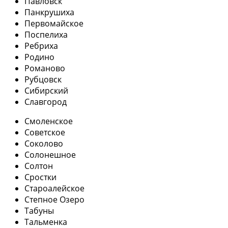
Павловск
Панкрушиха
Первомайское
Поспелиха
Ребриха
Родино
Романово
Рубцовск
Сибирский
Славгород
Смоленское
Советское
Соколово
Солонешное
Солтон
Сростки
Староалейское
Степное Озеро
Табуны
Тальменка