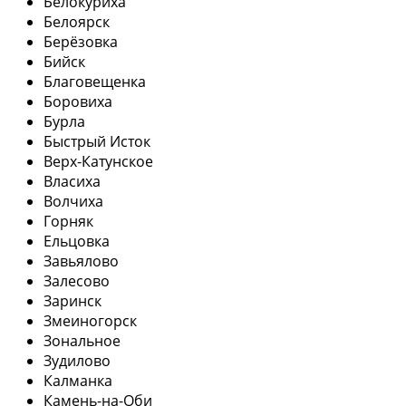
Белокуриха
Белоярск
Берёзовка
Бийск
Благовещенка
Боровиха
Бурла
Быстрый Исток
Верх-Катунское
Власиха
Волчиха
Горняк
Ельцовка
Завьялово
Залесово
Заринск
Змеиногорск
Зональное
Зудилово
Калманка
Камень-на-Оби