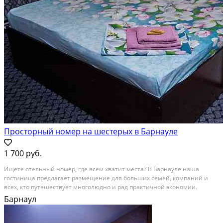
Просторный номер на шестерых в Барнауле
1 700 руб.
Ищете отельный номер, где всем хватит места? В Барнауле наша
гостиница предлагает размещение для больших семей, компаний и
всех, кто путешествует многолюдно и рад практичной экономии.
Базовая вместимость — 4 человека, но за небольшую доплату (20 % к
Барнаул
общему ценнику) количество отдыхающих легко...
В аренду; Площадь: 55 м²; Сдает: Собственник; Залог: Без залога