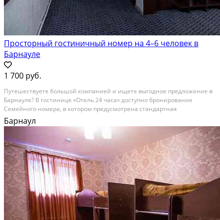
Просторный гостиничный номер на 4–6 человек в
Барнауле
1 700 руб.
Путешествуете большой компанией и ищете выгодное предложение в
Барнауле? В гостинице «Отель 24 часа» доступно бронирование
Семейного номера, в котором предусмотрена стандартная
вместимость на четверых отдыхающих. За два дополнительных
Барнаул
человека доплата составит лишь 20 % от общей стоимости, и это...
В аренду; Площадь: 55 м²; Сдает: Собственник; Залог: Без залога