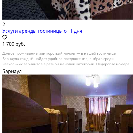
2
Услуги аренды гостиницы от 1 дня
1 700 руб.
Долгое проживание или короткий ночлег — в нашей гостинице
Барнаула каждый найдет удобное предложение, выбрав среди
нескольких вариантов в разной ценовой категории. Недорогие номера
на 1–2 постояльцев (раздельные и совмещенные кровати), Полулюкс, а
Барнаул
также Семейный номер квадратурой 55 м2....
В аренду; Площадь: 200 м²; Сдает: Собственник; Залог: Без залога