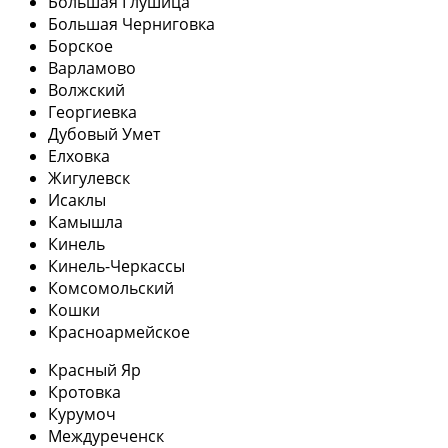
Большая Глушица
Большая Черниговка
Борское
Варламово
Волжский
Георгиевка
Дубовый Умет
Елховка
Жигулевск
Исаклы
Камышла
Кинель
Кинель-Черкассы
Комсомольский
Кошки
Красноармейское
Красный Яр
Кротовка
Курумоч
Междуреченск