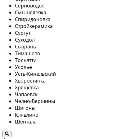
Серноводск
Смышляевка
Спиридоновка
Стройкерамика
Сургут
Суходол
Сызрань
Тимашево
Тольятти
Усолье
Усть-Кинельский
Хворостянка
Хрящевка
Чапаевск
Челно-Вершины
Шигоны
Клявлино
Шентала