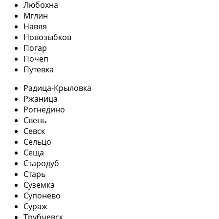
Любохна
Мглин
Навля
Новозыбков
Погар
Почеп
Путевка
Радица-Крыловка
Ржаница
Рогнедино
Свень
Севск
Сельцо
Сеща
Стародуб
Старь
Суземка
Супонево
Сураж
Трубчевск