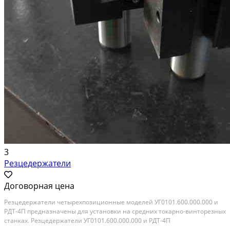
3
Резцедержатели
Договорная цена
Резцедержатели четырехпозиционные моделей УГ0101.600.000.000 и
РДТ-4П предназначены для установки на средних токарно-винторезных
станках. Резцедержатели УГ0101.600.000.000 и РДТ-4П
взаимозаменяемы. Резцедержатель РД-4П-01 применяется в станках