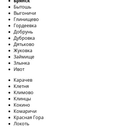
Брянск
Бытошь
Выгоничи
Глинищево
Гордеевка
Добрунь
Дубровка
Дятьково
Жуковка
Займище
Злынка
Ивот
Карачев
Клетня
Климово
Клинцы
Кокино
Комаричи
Красная Гора
Локоть