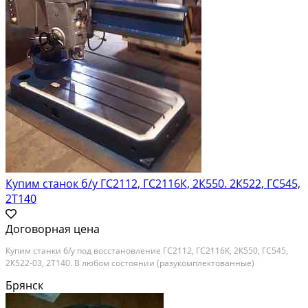
Купим станок б/у ГС2112, ГС2116К, 2К550. 2К522, ГС545,
2Т140
Договорная цена
Купим станки б/у под восстановление ГС2112, ГС2116К, 2К550, ГС545,
2К522-03, 2Т140. В любом состоянии (разукомплектованные)
Брянск