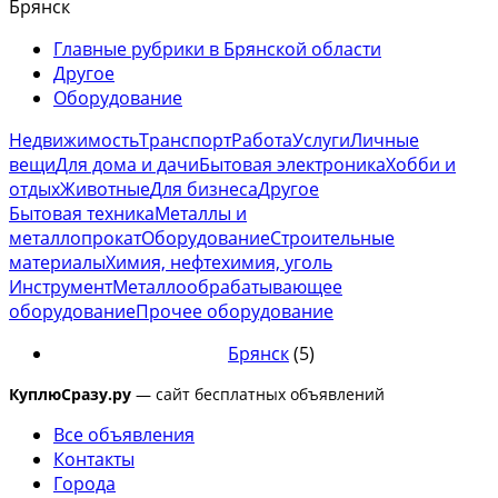
Брянск
СА500 (600)Ф2, СА500 (600)Ф3 производства ОАО "Саста"...
Главные рубрики в Брянской области
Другое
Оборудование
Недвижимость
Транспорт
Работа
Услуги
Личные
вещи
Для дома и дачи
Бытовая электроника
Хобби и
отдых
Животные
Для бизнеса
Другое
Бытовая техника
Металлы и
металлопрокат
Оборудование
Строительные
материалы
Химия, нефтехимия, уголь
Инструмент
Металлообрабатывающее
оборудование
Прочее оборудование
Брянск
(5)
КуплюСразу.ру
— сайт бесплатных объявлений
Все объявления
Контакты
Города