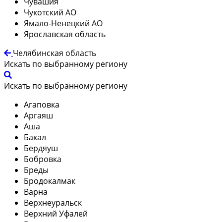
Чувашия
Чукотский АО
Ямало-Ненецкий АО
Ярославская область
Челябинская область
Искать по выбранному региону
Искать по выбранному региону
Агаповка
Аргаяш
Аша
Бакал
Бердяуш
Бобровка
Бреды
Бродокалмак
Варна
Верхнеуральск
Верхний Уфалей