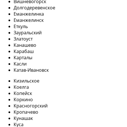
Вишневогорск
Долгодеревенское
Еманжелинка
Еманжелинск
Еткуль
Зауральский
Златоуст
Канашево
Карабаш
Карталы
Касли
Катав-Ивановск
Кизильское
Коелга
Копейск
Коркино
Красногорский
Кропачево
Кунашак
Куса