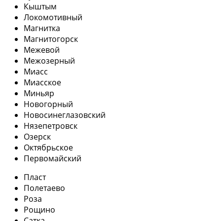
Кыштым
Локомотивный
Магнитка
Магнитогорск
Межевой
Межозерный
Миасс
Миасское
Миньяр
Новогорный
Новосинеглазовский
Нязепетровск
Озерск
Октябрьское
Первомайский
Пласт
Полетаево
Роза
Рощино
Сатка