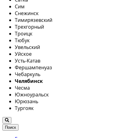
Сим
Снежинск
Тимирязевский
Трехгорный
Троицк
Тюбук
Увельский
Уйское
Усть-Катав
Фершампенуаз
Чебаркуль
Челябинск
Чесма
Южноуральск
Юрюзань
Тургояк
Поиск