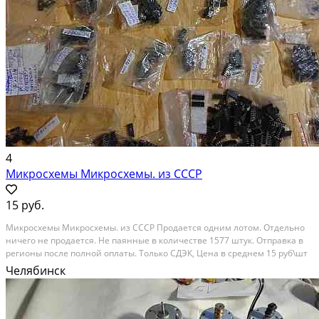
4
Микросхемы Микросхемы. из СССР
15 руб.
Микросхемы Микросхемы. из СССР Продается одним лотом. Отдельно
ничего не продается. Не паянные в количестве 1577 штук. Отправка в
регионы после полной оплаты. Только СДЭК, Цена в среднем 15 руб\шт
умножаем на 1577 шт Получаем стоимость всех микросхем. +В подарок
Челябинск
мешочек выпаянных с разной...