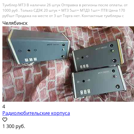
Тумблер МТ3 В наличии 26 штук Отправка в регионы после оплаты. от
1000 руб . Только СДЭК 20 штук = МТ3 5шт= МТД3 1шт= ПТ8 Цена 170
руб\шт Продажа на месте от 3 шт Торга нет. Контактные тумблеры с
ручным рычажным приводом, предназначены для работы в
Челябинск
электрических цепях постоянного и...
4
Радиолюбительские корпуса
1 300 руб.