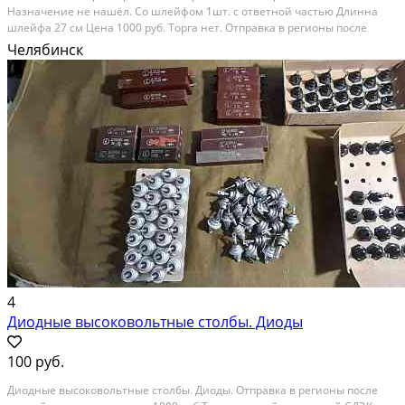
Назначение не нашёл. Со шлейфом 1шт. с ответной частью Длинна
шлейфа 27 см Цена 1000 руб. Торга нет. Отправка в регионы после
полной оплаты. Только СДЭК Необычная по конструкции микросборка. .
Челябинск
М0110нф1-м1 Впрочем, и по назначению -...
4
Диодные высоковольтные столбы. Диоды
100 руб.
Диодные высоковольтные столбы. Диоды. Отправка в регионы после