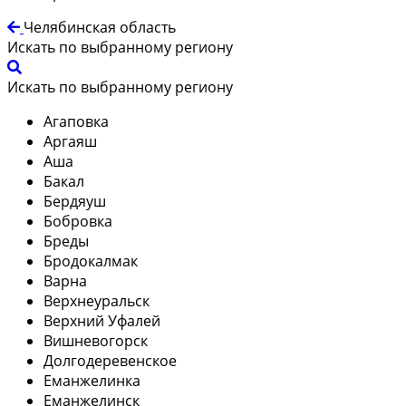
Челябинская область
Искать по выбранному региону
Искать по выбранному региону
Агаповка
Аргаяш
Аша
Бакал
Бердяуш
Бобровка
Бреды
Бродокалмак
Варна
Верхнеуральск
Верхний Уфалей
Вишневогорск
Долгодеревенское
Еманжелинка
Еманжелинск