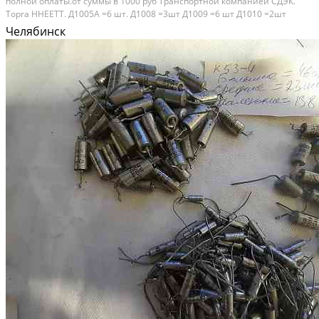
полной оплаты.от суммы в 1000 руб Транспортной компанией СДЭК.
Торга ННЕЕТТ. Д1005А =6 шт. Д1008 =3шт Д1009 =6 шт Д1010 =2шт
КЦ201В =1шт Итого 18 штук \100 ру\шт Диоды. Д242Б = 48шт \100 руб\шт
Челябинск
Д302 =4шт 100 руб\шт Д303 =38шт 100...