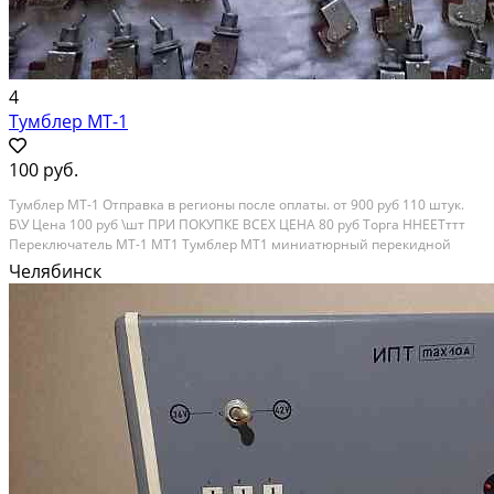
4
Тумблер МТ-1
100 руб.
Тумблер МТ-1 Отправка в регионы после оплаты. от 900 руб 110 штук.
Б\У Цена 100 руб \шт ПРИ ПОКУПКЕ ВСЕХ ЦЕНА 80 руб Торга ННЕЕТттт
Переключатель МТ-1 МТ1 Тумблер МТ1 миниатюрный перекидной
однополюсный переключатель с двухпозиционной фиксацией ручки
Челябинск
управления. Предназначен для коммутации...