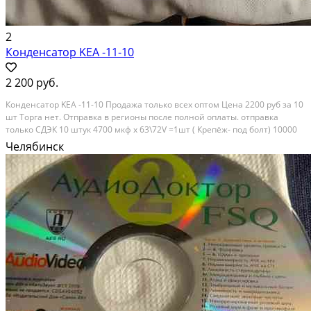
2
Конденсатор KEA -11-10
2 200 руб.
Конденсатор KEA -11-10 Продажа только всех оптом Цена 2200 руб за 10
шт Торга нет. Отправка в регионы после полной оплаты. отправка
только СДЭК 10 штук 4700 мкф х 63\72V =1шт ( Крепёж- под болт) 10000
мкф х 40\46 V = 4шт ( Крепёж -под болт) 10000 мкф х 63\/72 V =1шт (
Челябинск
Крепёж под хомут)...