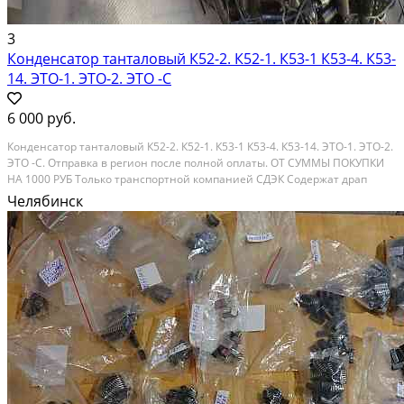
3
Конденсатор танталовый К52-2. К52-1. К53-1 К53-4. К53-
14. ЭТО-1. ЭТО-2. ЭТО -С
6 000 руб.
Конденсатор танталовый К52-2. К52-1. К53-1 К53-4. К53-14. ЭТО-1. ЭТО-2.
ЭТО -С. Отправка в регион после полной оплаты. ОТ СУММЫ ПОКУПКИ
НА 1000 РУБ Только транспортной компанией СДЭК Содержат драп
металлы ТОРГА НЕТ И НЕ БУДЕТ. Конденсаторы К53 -1 К 53 - 4 К53 -14
Челябинск
Продаётся одним лотом : Цена...