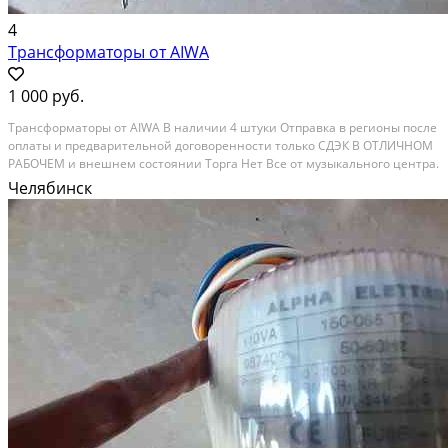
4
Трансформаторы от AIWA
1 000 руб.
Трансформаторы от AIWA В наличии 4 штуки Отправка в регионы после
оплаты и предварительной договоренности только СДЭК В ОТЛИЧНОМ
РАБОЧЕМ и внешнем состоянии Торга Нет Все от музыкального центра.
1) Трансформатор от AIWA CX-NSZ42ES Маркировка транса - A-NF8-608-
Челябинск
01 2 штуки. Мощный транс для...