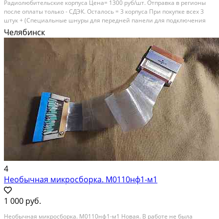
Радиолюбительские корпуса Цена= 1300 руб/шт. Отправка в регионы
после оплаты только - СДЭК. Осталось = 3 корпуса При покупке всех 3
штук + (Специальные шнуры для передней панели для подключения
нагрузки) Для ваших хотелок мечтаний и поделок. Удобно для гаража. И
Челябинск
так далее. Внутри имеется...
4
Необычная микросборка. М0110нф1-м1
1 000 руб.
Необычная микросборка. М0110нф1-м1 Новая. В работе не была