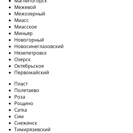
Магнитогорск
Межевой
Межозерный
Миасс
Миасское
Миньяр
Новогорный
Новосинеглазовский
Нязепетровск
Озерск
Октябрьское
Первомайский
Пласт
Полетаево
Роза
Рощино
Сатка
Сим
Снежинск
Тимирязевский