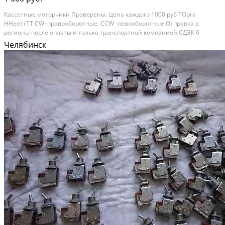
Кассетные моторчики Проверены. Цена каждого 1000 руб ТОрга
ННееттТТ CW–правооборотные. CCW -левооборотные Отправка в
регионы после оплаты и только транспортной компанией СДЭК 6-
Вольтовые MM1-636LK =1 раб SANKO- 6V.CCW =1 раб MITSUMI 6V 2400
Челябинск
RPM CW =1 раб EG-530AD-6B CCW =2 раб Итого=5шт...