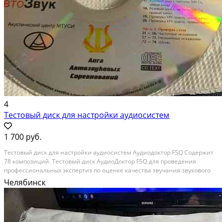
4
Тестовый диск для настройки аудиосистем
1 700 руб.
Тестовый диск для настройки аудиосистем Аудиодоктор FSQ Содержит
78 композиций. Тестовый диск АудиоДоктор FSQ для проведения
профессиональных экспертиз по оценке качества звучания звукового
тракта.Усилителей . Акустики.и так далее. В работе не был. Был
Челябинск
случайно мной обнаружен на полке с...