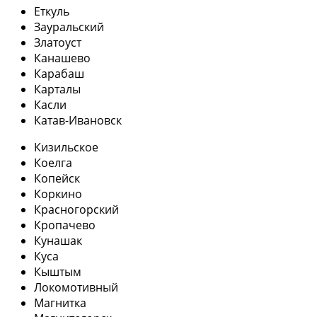
Еткуль
Зауральский
Златоуст
Канашево
Карабаш
Карталы
Касли
Катав-Ивановск
Кизильское
Коелга
Копейск
Коркино
Красногорский
Кропачево
Кунашак
Куса
Кыштым
Локомотивный
Магнитка