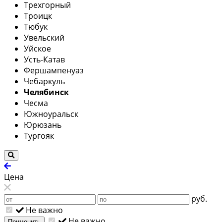
Трехгорный
Троицк
Тюбук
Увельский
Уйское
Усть-Катав
Фершампенуаз
Чебаркуль
Челябинск
Чесма
Южноуральск
Юрюзань
Тургояк
Цена
руб.
Не важно
Не важно
Применить