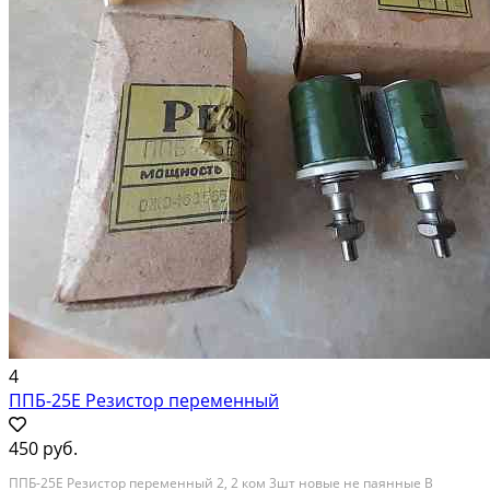
4
ППБ-25Е Резистор переменный
450 руб.
ППБ-25Е Резистор переменный 2, 2 ком 3шт новые не паянные В