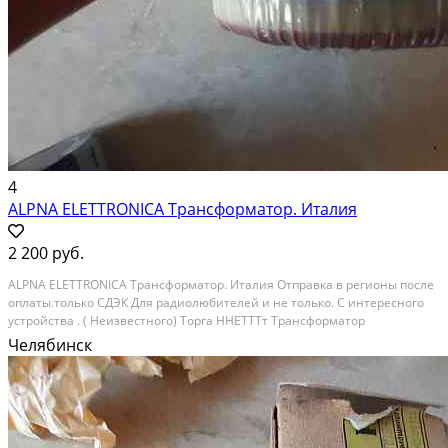
4
ALPNA ELETTRONICA Трансформатор. Италия
2 200 руб.
ALPNA ELETTRONICA Трансформатор. Италия Отправка в регионы после
оплаты.только СДЭК Для радиолюбителей и не только. С интересного
устройства . ( Неизвестного) Торга ННЕТТТт Трансформатор
тороидальный В отличном рабочем и внешнем состоянии. Мощность
Челябинск
110 VA Входное напряжения питания:...