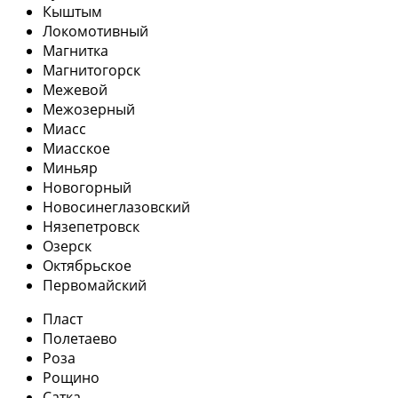
Кыштым
Локомотивный
Магнитка
Магнитогорск
Межевой
Межозерный
Миасс
Миасское
Миньяр
Новогорный
Новосинеглазовский
Нязепетровск
Озерск
Октябрьское
Первомайский
Пласт
Полетаево
Роза
Рощино
Сатка