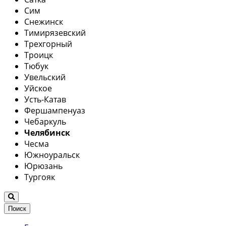
Сим
Снежинск
Тимирязевский
Трехгорный
Троицк
Тюбук
Увельский
Уйское
Усть-Катав
Фершампенуаз
Чебаркуль
Челябинск
Чесма
Южноуральск
Юрюзань
Тургояк
Поиск