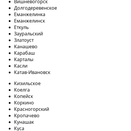
Вишневогорск
Долгодеревенское
Еманжелинка
Еманжелинск
Еткуль
Зауральский
Златоуст
Канашево
Карабаш
Карталы
Касли
Катав-Ивановск
Кизильское
Коелга
Копейск
Коркино
Красногорский
Кропачево
Кунашак
Куса