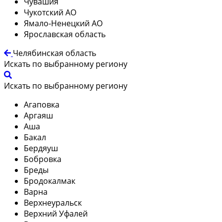
Чувашия
Чукотский АО
Ямало-Ненецкий АО
Ярославская область
Челябинская область
Искать по выбранному региону
Искать по выбранному региону
Агаповка
Аргаяш
Аша
Бакал
Бердяуш
Бобровка
Бреды
Бродокалмак
Варна
Верхнеуральск
Верхний Уфалей