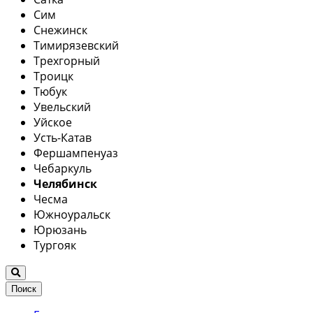
Сим
Снежинск
Тимирязевский
Трехгорный
Троицк
Тюбук
Увельский
Уйское
Усть-Катав
Фершампенуаз
Чебаркуль
Челябинск
Чесма
Южноуральск
Юрюзань
Тургояк
Поиск