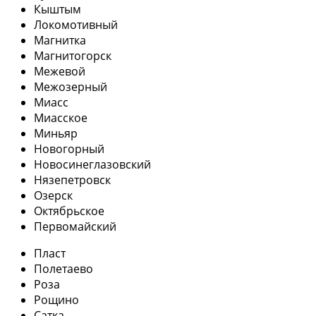
Кыштым
Локомотивный
Магнитка
Магнитогорск
Межевой
Межозерный
Миасс
Миасское
Миньяр
Новогорный
Новосинеглазовский
Нязепетровск
Озерск
Октябрьское
Первомайский
Пласт
Полетаево
Роза
Рощино
Сатка