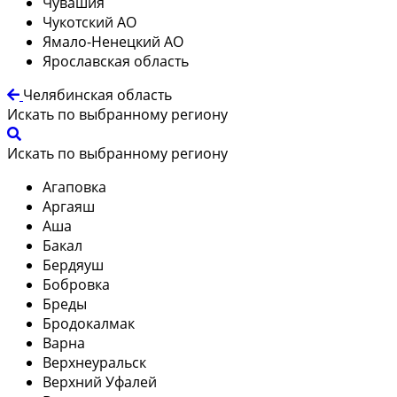
Чувашия
Чукотский АО
Ямало-Ненецкий АО
Ярославская область
Челябинская область
Искать по выбранному региону
Искать по выбранному региону
Агаповка
Аргаяш
Аша
Бакал
Бердяуш
Бобровка
Бреды
Бродокалмак
Варна
Верхнеуральск
Верхний Уфалей