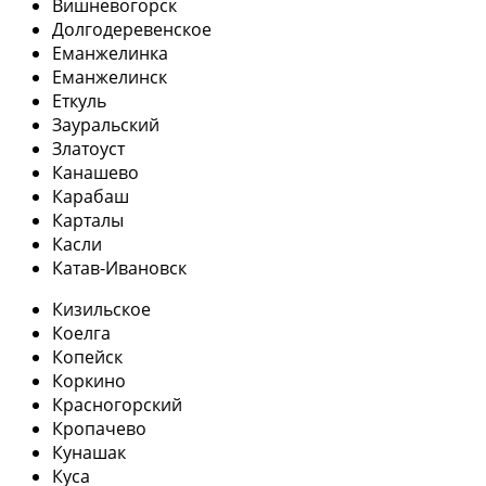
Вишневогорск
Долгодеревенское
Еманжелинка
Еманжелинск
Еткуль
Зауральский
Златоуст
Канашево
Карабаш
Карталы
Касли
Катав-Ивановск
Кизильское
Коелга
Копейск
Коркино
Красногорский
Кропачево
Кунашак
Куса