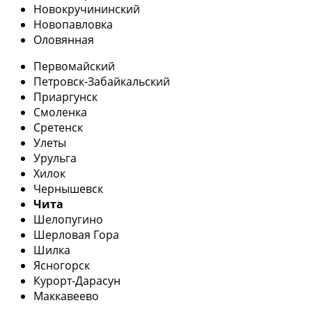
Новокручининский
Новопавловка
Оловянная
Первомайский
Петровск-Забайкальский
Приаргунск
Смоленка
Сретенск
Улеты
Урульга
Хилок
Чернышевск
Чита
Шелопугино
Шерловая Гора
Шилка
Ясногорск
Курорт-Дарасун
Маккавеево