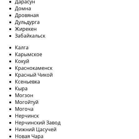
Дарасун
Домна
Дровяная
Дульдурга
Жирекен
Забайкальск
Калга
Карымское
Кокуй
Краснокаменск
Красный Чикой
Ксеньевка
Кыра
Могзон
Могойтуй
Могоча
Нерчинск
Нерчинский Завод
Нижний Цасучей
Новая Чара