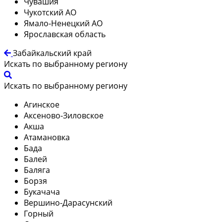
Чувашия
Чукотский АО
Ямало-Ненецкий АО
Ярославская область
Забайкальский край
Искать по выбранному региону
Искать по выбранному региону
Агинское
Аксеново-Зиловское
Акша
Атамановка
Бада
Балей
Баляга
Борзя
Букачача
Вершино-Дарасунский
Горный