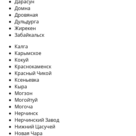
Дарасун
Домна
Дровяная
Дульдурга
Жирекен
Забайкальск
Калга
Карымское
Кокуй
Краснокаменск
Красный Чикой
Ксеньевка
Кыра
Могзон
Могойтуй
Могоча
Нерчинск
Нерчинский Завод
Нижний Цасучей
Новая Чара