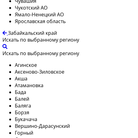
Чувашия
Чукотский АО
Ямало-Ненецкий АО
Ярославская область
Забайкальский край
Искать по выбранному региону
Искать по выбранному региону
Агинское
Аксеново-Зиловское
Акша
Атамановка
Бада
Балей
Баляга
Борзя
Букачача
Вершино-Дарасунский
Горный