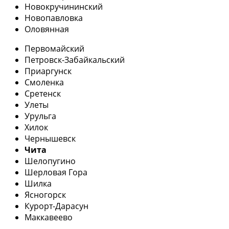
Новокручининский
Новопавловка
Оловянная
Первомайский
Петровск-Забайкальский
Приаргунск
Смоленка
Сретенск
Улеты
Урульга
Хилок
Чернышевск
Чита
Шелопугино
Шерловая Гора
Шилка
Ясногорск
Курорт-Дарасун
Маккавеево