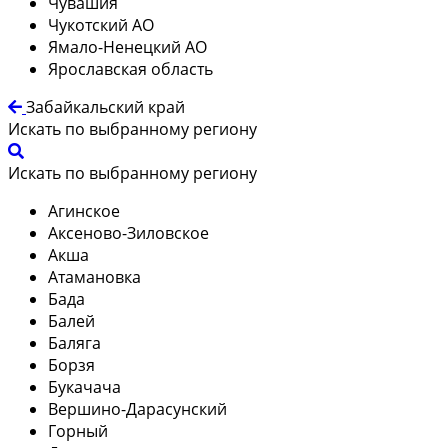
Чувашия
Чукотский АО
Ямало-Ненецкий АО
Ярославская область
Забайкальский край
Искать по выбранному региону
Искать по выбранному региону
Агинское
Аксеново-Зиловское
Акша
Атамановка
Бада
Балей
Баляга
Борзя
Букачача
Вершино-Дарасунский
Горный