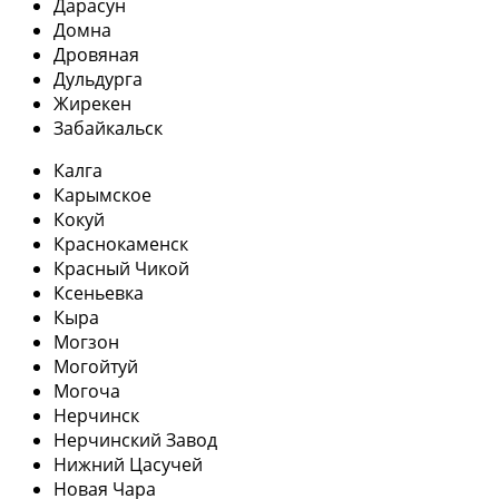
Дарасун
Домна
Дровяная
Дульдурга
Жирекен
Забайкальск
Калга
Карымское
Кокуй
Краснокаменск
Красный Чикой
Ксеньевка
Кыра
Могзон
Могойтуй
Могоча
Нерчинск
Нерчинский Завод
Нижний Цасучей
Новая Чара