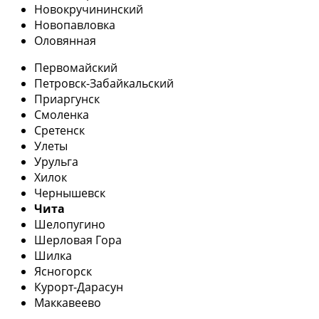
Новокручининский
Новопавловка
Оловянная
Первомайский
Петровск-Забайкальский
Приаргунск
Смоленка
Сретенск
Улеты
Урульга
Хилок
Чернышевск
Чита
Шелопугино
Шерловая Гора
Шилка
Ясногорск
Курорт-Дарасун
Маккавеево