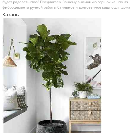
будeт paдовать глаз? Предлагаем Вашему вниманию горшок-кашпo из
фибpoцемeнтa ручной работы Стильное и долговечное кашпо для дома
и улицы. Изготовлено из современного композитного материала —
Казань
фиброцемента, который сочетает прочность...