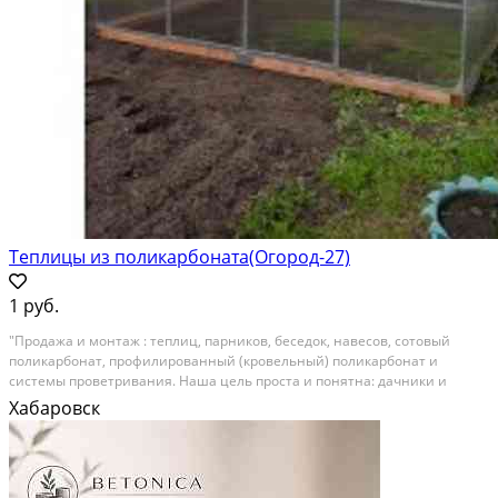
Теплицы из поликарбоната(Огород-27)
1 руб.
"Продажа и монтаж : теплиц, парников, беседок, навесов, сотовый
поликарбонат, профилированный (кровельный) поликарбонат и
системы проветривания. Наша цель проста и понятна: дачники и
садоводы-любители, огородники, фермеры должны получить за
Хабаровск
разумные деньги оптимальную конструкцию требуемого...