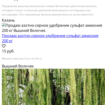
Предлагаю вашему вниманию новые бетонные цветочные вазоны,
которые станут стильным дополнением вашего интерьера или
экстерьера. Эти напольные вазоны выполнены из качественного
бетона и имеют разноцветную поверхность, что придаёт им
Казань
уникальный вид. Они идеально подходят для размещения на улице...
Продаю азотно-серное удобрение сульфат аммония
200 кг
15 руб.
Мешки пластик 4 шт по 5о кг
Вышний Волочек