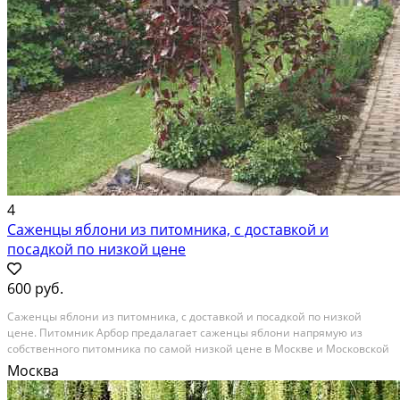
4
Саженцы яблони из питомника, с доставкой и
посадкой по низкой цене
600 руб.
Саженцы яблони из питомника, с доставкой и посадкой по низкой
цене. Питомник Арбор предалагает саженцы яблони напрямую из
собственного питомника по самой низкой цене в Москве и Московской
области. Мы сами выращиваем растения на нашем поле в Раменском
Москва
районе. Предоставляем лучшие условия как для...