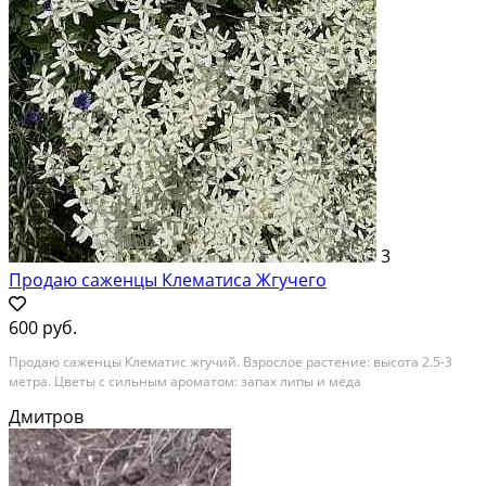
3
Продаю саженцы Клематиса Жгучего
600 руб.
Продаю саженцы Клематис жгучий. Взрослое растение: высота 2.5-3
метра. Цветы с сильным ароматом: запах липы и меда
Дмитров