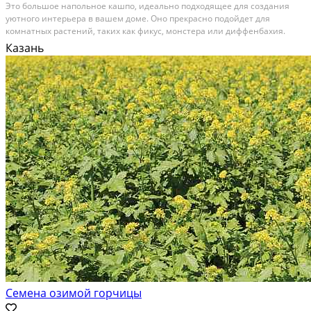
Это большое напольное кашпо, идеально подходящее для создания
уютного интерьера в вашем доме. Оно прекрасно подойдет для
комнатных растений, таких как фикус, монстера или диффенбахия.
Кашпо имеет дренажное отверстие, что обеспечивает оптимальный
Казань
уход за растениями. Вырастите великолепные пальмы...
Семена озимой горчицы