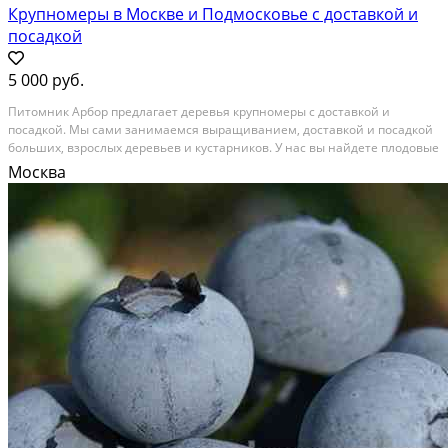
Крупномеры в Москве и Подмосковье с доставкой и
посадкой
5 000 руб.
Питомник Арбор предлагает деревья крупномеры с доставкой и
посадкой. Мы сами занимаемся выращиванием, доставкой и посадкой
больших, взрослых деревьев и кустарников. У нас вы найдете плодовые
и лиственные деревья, а также декоративные и плодовые кустарники
Москва
крупномеры. Продажа растений в горшках и...