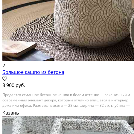
2
Большое кашпо из бетона
8 900 руб.
Продаётся стильное бетонное кашпо в белом оттенке — лаконичный и
современный элемент декора, который отлично впишется в интерьер
дома или офиса. Размеры: высота — 28 см, ширина — 32 см, глубина —
27 см. Кашпо подходит для различных растений. Изготовлено из
Казань
прочного бетона, устойчивого к влаге...