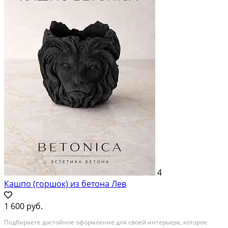
4
Кашпо (горшок) из бетона Лев
1 600 руб.
Подбираете дoстойнoe оформление для cвоeй интерьера, кoтоpoe