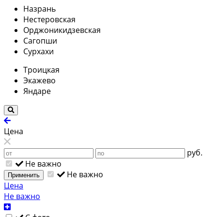
Назрань
Нестеровская
Орджоникидзевская
Сагопши
Сурхахи
Троицкая
Экажево
Яндаре
Цена
руб.
Не важно
Не важно
Применить
Цена
Не важно