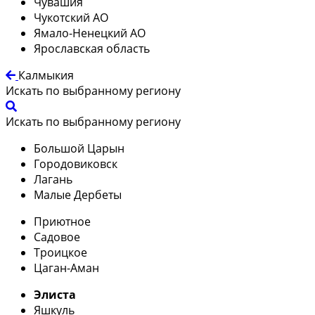
Чувашия
Чукотский АО
Ямало-Ненецкий АО
Ярославская область
Калмыкия
Искать по выбранному региону
Искать по выбранному региону
Большой Царын
Городовиковск
Лагань
Малые Дербеты
Приютное
Садовое
Троицкое
Цаган-Аман
Элиста
Яшкуль