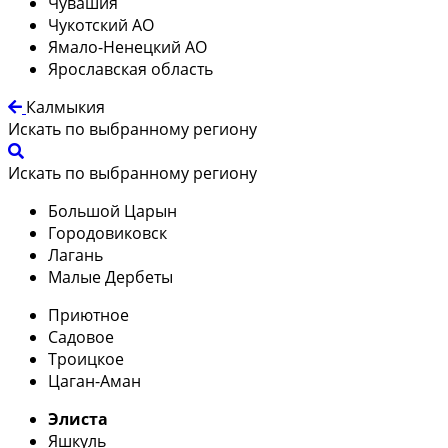
Чувашия
Чукотский АО
Ямало-Ненецкий АО
Ярославская область
Калмыкия
Искать по выбранному региону
Искать по выбранному региону
Большой Царын
Городовиковск
Лагань
Малые Дербеты
Приютное
Садовое
Троицкое
Цаган-Аман
Элиста
Яшкуль